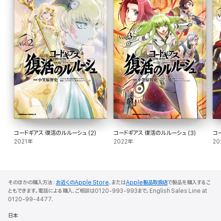
コードギアス 復活のルルーシュ (2)
コードギアス 復活のルルーシュ (3)
コ
2021年
2022年
20
そのほかの購入方法：
お近くのApple Store
、または
Apple製品取扱店
で製品を購入するこ
ともできます。電話による購入、ご相談は0120-993-993まで。English Sales Line at
0120-99-4477.
日本