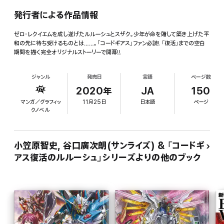
発行者による作品情報
ゼロ・レクイエムを成し遂げたルルーシュとスザク。少年が命を賭して築き上げた平
和の先に待ち受けるものとは……。「コードギアス」ファン必読! 「復活」までの空白
期間を描く完全オリジナルストーリーで開幕!!
ジャンル
発売日
言語
ページ数
2020年
JA
150
マンガ／グラフィッ
11月25日
日本語
ページ
クノベル
小笠原智史, 谷口廣次朗(サンライズ) & 「コードギ
アス復活のルルーシュ」シリーズよりの他のブック