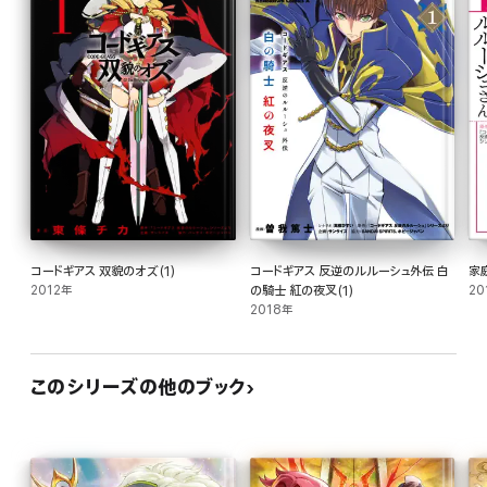
コードギアス 双貌のオズ(1)
コードギアス 反逆のルルーシュ外伝 白
家
2012年
の騎士 紅の夜叉(1)
20
2018年
このシリーズの他のブック