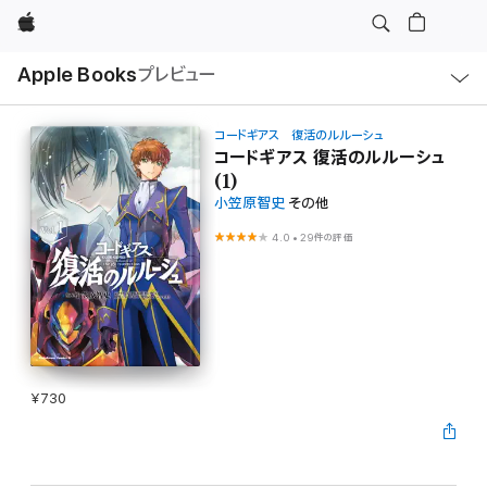
Apple
ロ
Apple Books
プレビュー
ー
カ
ル
ナ
ビ
コードギアス 復活のルルーシュ
ゲ
コードギアス 復活のルルーシュ
ー
(1)
シ
ョ
小笠原智史
その他
ン
の
4.0
•
29件の評価
メ
ニ
ュ
ー
を
開
く
¥730