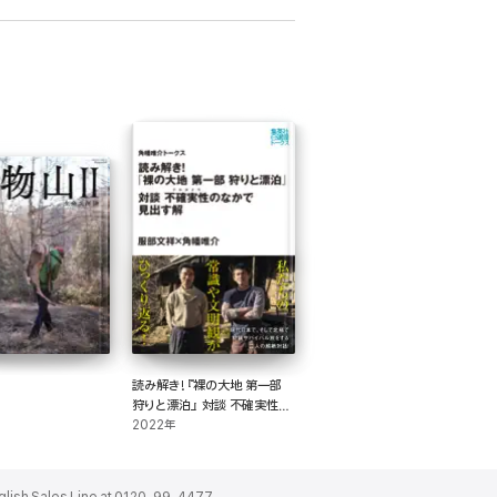
読み解き!『裸の大地 第一部
狩りと漂泊』 対談 不確実性
(ナルホイヤ)のなかで見出す
2022年
解(角幡唯介トークス)