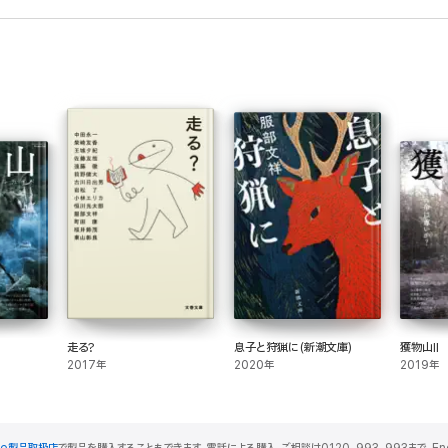
走る?
息子と狩猟に(新潮文庫)
獲物山II
2017年
2020年
2019年