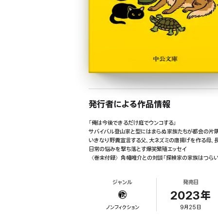
発行者による作品情報
「俺は今後できるだけ庭でウンコする」
サバイバル登山家と型にはまらぬ家族たちが都会の片隅で
いきなり野糞宣言する父、大ネズミの唐揚げを作る母、
日常の悩みを撃ち落とす爆笑繁殖エッセイ
〈巻末付録〉角幡唯介との対談「探検家の家族はつらいよ
ジャンル
発売日
2023年
ノンフィクション
9月25日