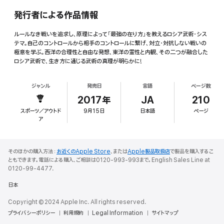
発行者による作品情報
ルールなき戦いを追求し、原理によって「最強の在り方」を教えるロシア武術・シス
テマ。自己のコントロールから相手のコントロールに繋げ、対立・対抗しない戦いの
極意を学ぶ。西洋の合理性と自由な発想、東洋の霊性と内観、その二つが融合した
ロシア武術で、生き方に通じる武術の真理が明らかに!
ジャンル
発売日
言語
ページ数
2017年
JA
210
スポーツ／アウトド
9月15日
日本語
ページ
ア
そのほかの購入方法：
お近くのApple Store
、または
Apple製品取扱店
で製品を購入するこ
ともできます。電話による購入、ご相談は0120-993-993まで。English Sales Line at
0120-99-4477.
日本
Copyright © 2024 Apple Inc. All rights reserved.
プライバシーポリシー
利用規約
Legal Information
サイトマップ