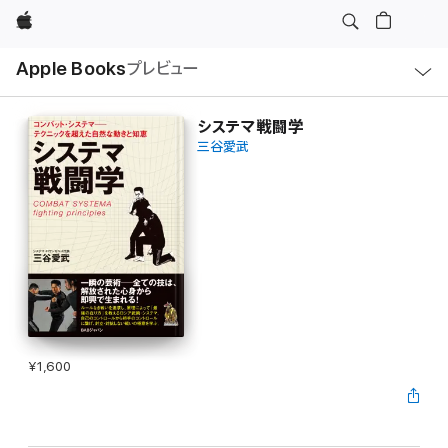
Apple
ロ
Apple Books
プレビュー
ー
カ
ル
ナ
ビ
システマ戦闘学
ゲ
三谷愛武
ー
シ
ョ
ン
の
メ
ニ
ュ
ー
を
開
く
¥1,600