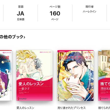
を疑った。
言語
ページ数
発行者
入れ!」
ハーレクイン
と知りつつ。
JA
160
日本語
ページ
音の他のブック
愛人のレッスン
売り渡されたプリンセス
捨てられ