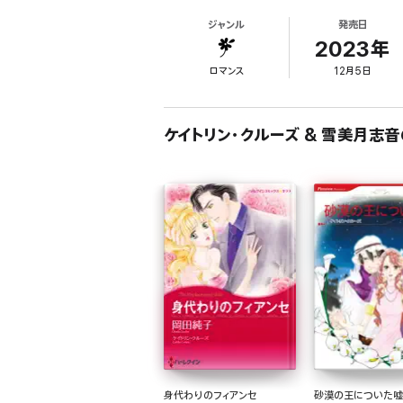
怯えるクロエはカリスマ的オーラを放つ富豪の言葉に耳
ジャンル
発売日
「僕たちの結婚を本物にする時が来た。毎晩僕のベッドに
彼女は承諾するしかなかった――跡継ぎ作りのためだけ
2023年
ロマンス
12月5日
ケイトリン・クルーズ & 雪美月志
身代わりのフィアンセ
砂漠の王についた嘘