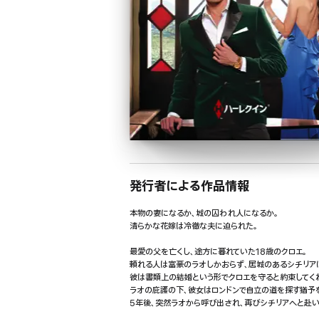
発行者による作品情報
本物の妻になるか、城の囚われ人になるか。
清らかな花嫁は冷徹な夫に迫られた。
最愛の父を亡くし、途方に暮れていた18歳のクロエ。
頼れる人は富豪のラオしかおらず、居城のあるシチリア
彼は書類上の結婚という形でクロエを守ると約束してく
ラオの庇護の下、彼女はロンドンで自立の道を探す猶予
5年後、突然ラオから呼び出され、再びシチリアへと赴い
ついに名ばかりの結婚の解消を言い渡されるんだわ…