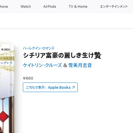
Phone
Watch
AirPods
TV & Home
エンターテインメント
ハーレクイン・ロマンス
シチリア富豪の麗しき生け贄
ケイトリン・クルーズ
&
雪美月志音
¥660
こちらで表示：
Apple Books