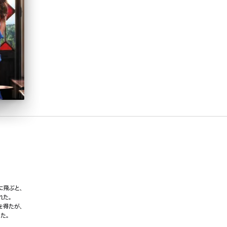
に飛ぶと、
れた。
を得たが、
た。
…。