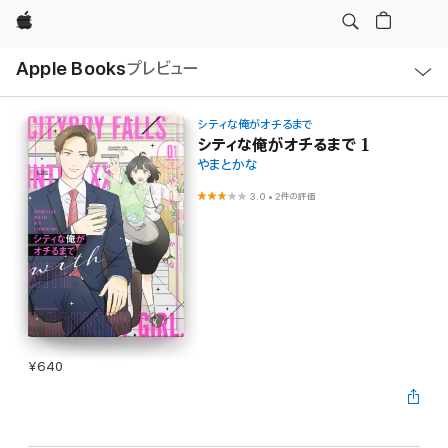
Apple
ロ
Apple Books
プレビュー
ー
カ
ル
ナ
ビ
シティな俺がオチるまで
ゲ
シティな俺がオチるまで 1
ー
やまとかな
シ
ョ
ン
3.0
•
2件の評価
の
メ
ニ
ュ
ー
を
開
く
¥640