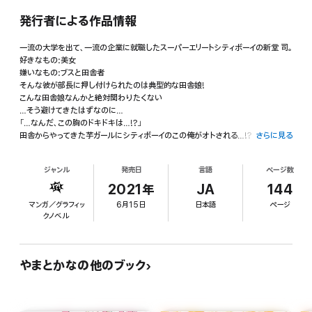
発行者による作品情報
一流の大学を出て、一流の企業に就職したスーパーエリートシティボーイの新堂 司。
好きなもの:美女
嫌いなもの:ブスと田舎者
そんな彼が部長に押し付けられたのは典型的な田舎娘!
こんな田舎娘なんかと絶対関わりたくない
…そう避けてきたはずなのに…
「…なんだ、この胸のドキドキは…!?」
田舎からやってきた芋ガールにシティボーイのこの俺がオトされる…!?
さらに見る
ジャンル
発売日
言語
ページ数
2021年
JA
144
マンガ／グラフィッ
6月15日
日本語
ページ
クノベル
やまとかなの他のブック