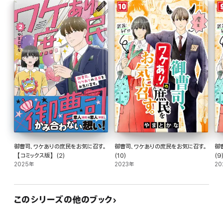
御曹司、ワケありの庶民をお気に召す。
御曹司、ワケありの庶民をお気に召す。
御
【コミックス版】(2)
(10)
(9
2025年
2023年
20
このシリーズの他のブック