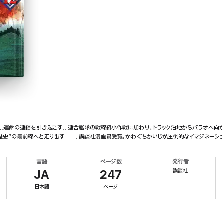
…運命の連鎖を引き起こす!! 連合艦隊の戦線縮小作戦に加わり、トラック泊地からパラオへ向か
歴史”の最前線へと走り出す――! 講談社漫画賞受賞。かわぐちかいじが圧倒的なイマジネーシ
言語
ページ数
発行者
講談社
JA
247
日本語
ページ