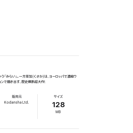
う「みらい」。一方草加(くさか)は、ヨーロッパで濃縮ウ
ョンで描き出す、歴史横断超大作!
販売元
サイズ
Kodansha Ltd.
128
MB