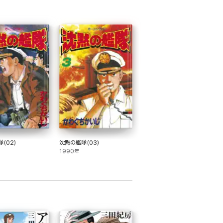
(02)
沈黙の艦隊(03)
1990年