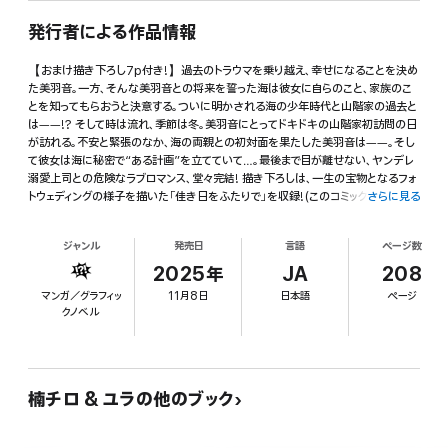
発行者による作品情報
【おまけ描き下ろし7p付き!】過去のトラウマを乗り越え、幸せになることを決め
た美羽音。一方、そんな美羽音との将来を誓った海は彼女に自らのこと、家族のこ
とを知ってもらおうと決意する。ついに明かされる海の少年時代と山階家の過去と
は――!? そして時は流れ、季節は冬。美羽音にとってドキドキの山階家初訪問の日
が訪れる。不安と緊張のなか、海の両親との初対面を果たした美羽音は――。そし
て彼女は海に秘密で“ある計画”を立てていて…。最後まで目が離せない、ヤンデレ
溺愛上司との危険なラブロマンス、堂々完結! 描き下ろしは、一生の宝物となるフォ
トウェディングの様子を描いた「佳き日をふたりで」を収録!(このコミックスには「ス
さらに見る
トーカーを撃退してくれた憧れの人は、もっとヤバいストーカーだった[ばら売り]第
26～最終話」を収録しております。)
ジャンル
発売日
言語
ページ数
2025年
JA
208
マンガ／グラフィッ
11月8日
日本語
ページ
クノベル
楠チロ & ユラの他のブック