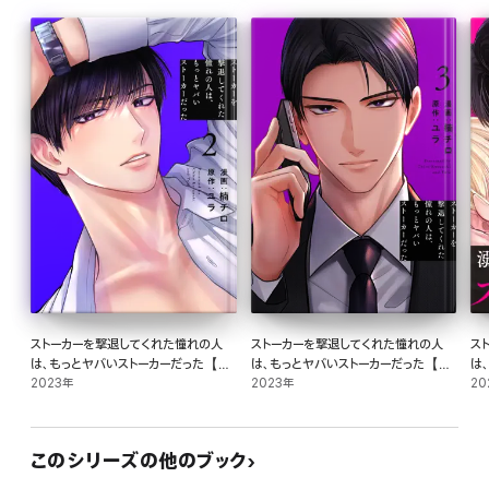
ストーカーを撃退してくれた憧れの人
ストーカーを撃退してくれた憧れの人
ス
は、もっとヤバいストーカーだった【お
は、もっとヤバいストーカーだった【お
は
まけ描き下ろし付き】 2巻
2023年
まけ描き下ろし付き】 3巻
2023年
ま
20
このシリーズの他のブック