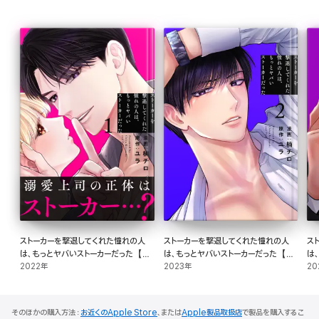
ストーカーを撃退してくれた憧れの人
ストーカーを撃退してくれた憧れの人
ス
は、もっとヤバいストーカーだった【お
は、もっとヤバいストーカーだった【お
は
まけ描き下ろし付き】 1巻
2022年
まけ描き下ろし付き】 2巻
2023年
ま
20
そのほかの購入方法：
お近くのApple Store
、または
Apple製品取扱店
で製品を購入するこ