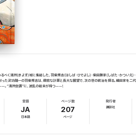
べく清洲(きよす)城に集結した、羽柴秀吉(はしば・ひでよし)・柴田勝家(しばた・かついえ)・
)を討った武功随一の羽柴秀吉は、緻密な計算と長大な展望で、次の世の統治を探る。織田家を二
―。“清洲会議”に、波乱の結末が待つ――!
言語
ページ数
発行者
講談社
JA
207
日本語
ページ