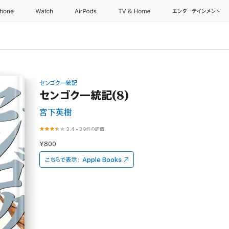
Phone
Watch
AirPods
TV & Home
エンターテインメント
センゴク一統記
センゴク一統記(8)
宮下英樹
3.4
•
39件の評価
¥800
こちらで表示：
Apple Books