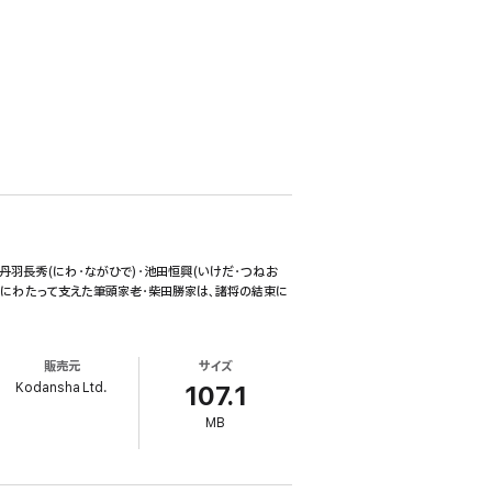
丹羽長秀(にわ・ながひで)・池田恒興(いけだ・つねお
代にわたって支えた筆頭家老・柴田勝家は、諸将の結束に
販売元
サイズ
Kodansha Ltd.
107.1
MB