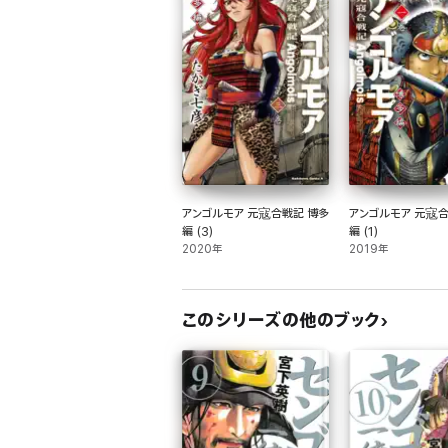
アンゴルモア 元寇合戦記 博多
アンゴルモア 元寇合
編 (3)
編 (1)
2020年
2019年
このシリーズの他のブック