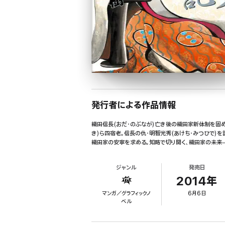
発行者による作品情報
織田信長(おだ・のぶなが)亡き後の織田家新体制を固める
き)ら四宿老。信長の仇・明智光秀(あけち・みつひで
織田家の安寧を求める。知略で切り開く、織田家の未来―
ジャンル
発売日
2014年
マンガ／グラフィックノ
6月6日
ベル