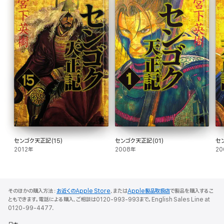
センゴク天正記(15)
センゴク天正記(01)
セ
2012年
2008年
20
そのほかの購入方法：
お近くのApple Store
、または
Apple製品取扱店
で製品を購入するこ
ともできます。電話による購入、ご相談は0120-993-993まで。English Sales Line at
0120-99-4477.