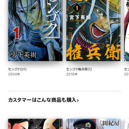
センゴク(01)
センゴク権兵衛(1)
セ
2004年
2016年
20
カスタマーはこんな商品も購入