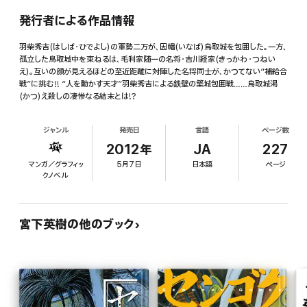
発行者による作品情報
羽柴秀吉(はしば・ひでよし)の軍勢二万が、因幡(いなば)鳥取城を包囲した。一方、
孤立した鳥取城中を束ねるは、毛利家随一の名将・吉川経家(きっかわ・つねい
え)。互いの顔が見えるほどの至近距離に対陣した名将同士が、かつてない“補給合
戦”に挑む!! “人を動かす天才”羽柴秀吉による鉄壁の築城包囲戦……鳥取城渇
(かつ)え殺しの凄惨なる結末とは!?
ジャンル
発売日
言語
ページ数
2012年
JA
227
マンガ／グラフィッ
5月7日
日本語
ページ
クノベル
宮下英樹の他のブック