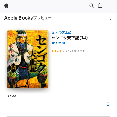
Apple
ロ
Apple Books
プレビュー
ー
カ
ル
ナ
ビ
センゴク天正記
ゲ
センゴク天正記(14)
ー
宮下英樹
シ
ョ
ン
3.5
•
29件の評価
の
メ
ニ
ュ
ー
を
開
く
¥800