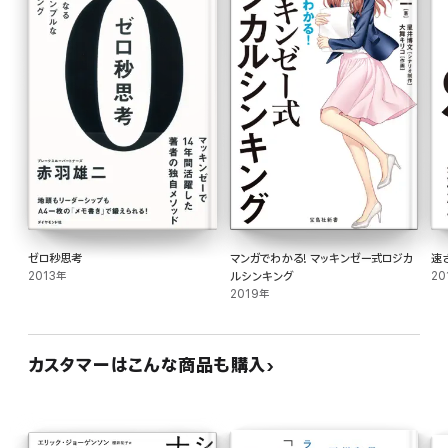
ゼロ秒思考
マンガでわかる! マッキンゼー式ロジカ
速
2013年
ルシンキング
20
2019年
カスタマーはこんな商品も購入