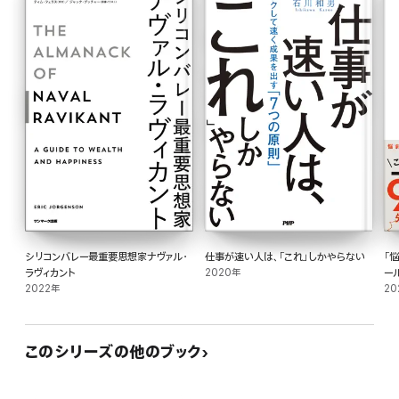
シリコンバレー最重要思想家ナヴァル・
仕事が速い人は、「これ」しかやらない
「
ラヴィカント
2020年
ー
2022年
20
このシリーズの他のブック