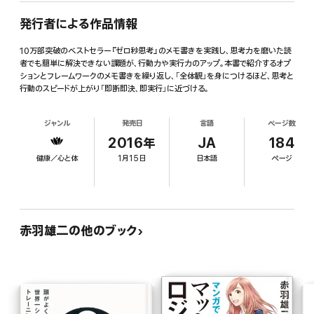
発行者による作品情報
10万部突破のベストセラー『ゼロ秒思考』のメモ書きを実践し、思考力を磨いた読
者でも簡単に解決できない課題が、行動力や実行力のアップ。本書で紹介するオプ
ションとフレームワークのメモ書きを繰り返し、「全体観」を身につけるほど、思考と
行動のスピードが上がり「即断即決、即実行」に近づける。
ジャンル
発売日
言語
ページ数
2016年
JA
184
健康／心と体
1月15日
日本語
ページ
赤羽雄二の他のブック