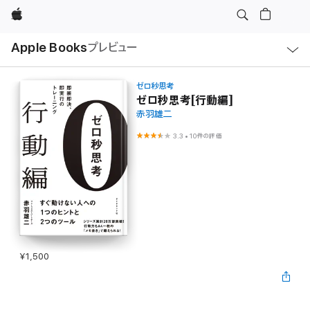
Apple
ロ
Apple Books
プレビュー
ー
カ
ル
ナ
ビ
ゼロ秒思考
ゲ
ゼロ秒思考[行動編]
ー
赤羽雄二
シ
ョ
ン
3.3
•
10件の評価
の
メ
ニ
ュ
ー
を
開
く
¥1,500