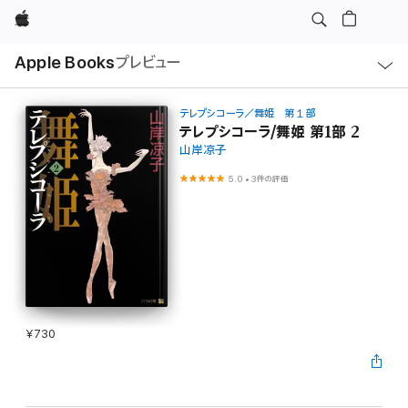
Apple
ロ
Apple Books
プレビュー
ー
カ
ル
ナ
ビ
テレプシコーラ／舞姫 第１部
ゲ
テレプシコーラ/舞姫 第1部 2
ー
山岸凉子
シ
ョ
ン
5.0
•
3件の評価
の
メ
ニ
ュ
ー
を
開
く
¥730