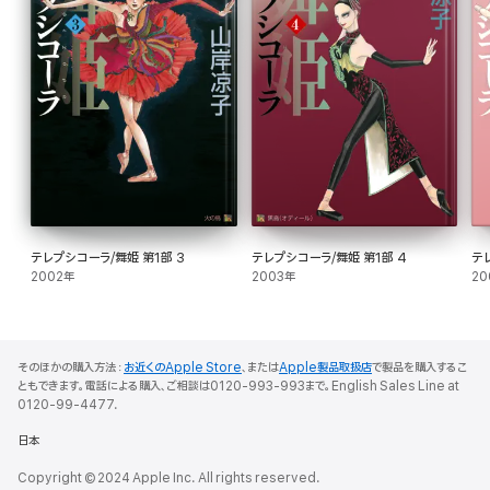
テレプシコーラ/舞姫 第1部 3
テレプシコーラ/舞姫 第1部 4
テ
2002年
2003年
20
そのほかの購入方法：
お近くのApple Store
、または
Apple製品取扱店
で製品を購入するこ
ともできます。電話による購入、ご相談は0120-993-993まで。English Sales Line at
0120-99-4477.
日本
Copyright © 2024 Apple Inc. All rights reserved.