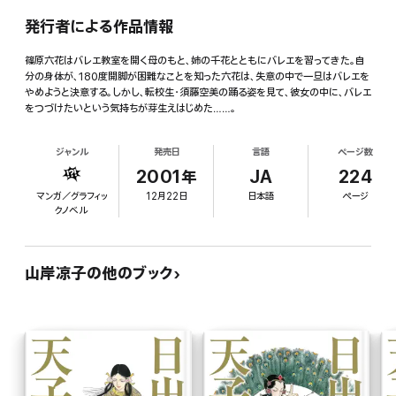
発行者による作品情報
篠原六花はバレエ教室を開く母のもと、姉の千花とともにバレエを習ってきた。自
分の身体が、180度開脚が困難なことを知った六花は、失意の中で一旦はバレエを
やめようと決意する。しかし、転校生・須藤空美の踊る姿を見て、彼女の中に、バレエ
をつづけたいという気持ちが芽生えはじめた……。
ジャンル
発売日
言語
ページ数
2001年
JA
224
マンガ／グラフィッ
12月22日
日本語
ページ
クノベル
山岸凉子の他のブック