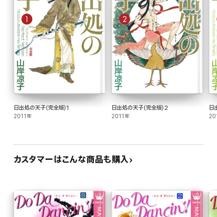
日出処の天子(完全版)1
日出処の天子(完全版)2
日
2011年
2011年
20
カスタマーはこんな商品も購入