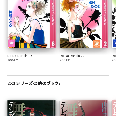
Do Da Dancin'! 8
Do Da Dancin'! 2
Do
2004年
2001年
20
このシリーズの他のブック