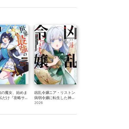
電子特別版】
る4【電子特別版】
強の魔女、始めま
凶乱令嬢ニア・リストン
～私だけ『攻略サイ
病弱令嬢に転生した神殺
見れる世界で自由
しの武人の華麗なる無双
2026
す～(1)
録 8巻