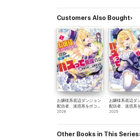
る7【電子特別版】
る 1
Customers Also Bought
お嬢様系底辺ダンジョン
お嬢様系底辺ダ
配信者、迷惑系をボコっ
配信者、迷惑系
たらバズって伝説になっ
2026
たらバズって伝
2025
てますわ!?(2)
てますわ!?(1)
Other Books in This Series