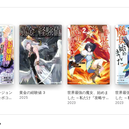
る【電子特別版】
る2【電子特別版】
る3【
ンジョン
黄金の経験値 3
世界最強の魔女、始めま
世界最
をボコっ
2025
した ～私だけ『攻略サイ
した 
説になっ
ト』を見れる世界で自由
2023
ト』を
2023
に生きます～(2)
に生きま