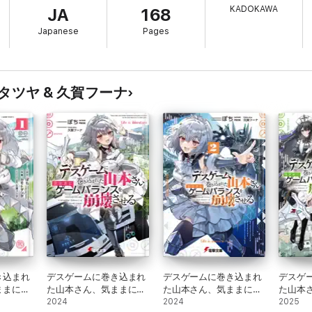
KADOKAWA
JA
168
Japanese
Pages
カモトタツヤ & 久賀フーナ
き込まれ
デスゲームに巻き込まれ
デスゲームに巻き込まれ
デスゲ
ままにゲ
た山本さん、気ままにゲ
た山本さん、気ままにゲ
た山本
崩壊させ
ームバランスを崩壊させ
2024
ームバランスを崩壊させ
2024
ームバ
2025