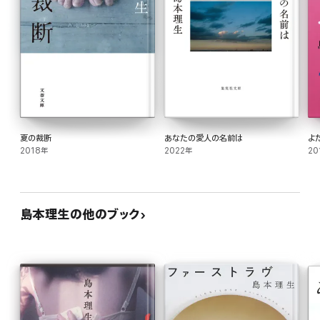
夏の裁断
あなたの愛人の名前は
よ
2018年
2022年
20
島本理生の他のブック