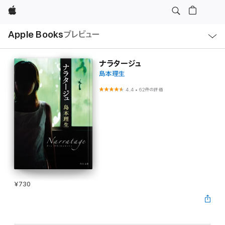
Apple
ロ
Apple Books
プレビュー
ー
カ
ル
ナ
ビ
ナラタージュ
ゲ
島本理生
ー
シ
ョ
4.4
•
62件の評価
ン
の
メ
ニ
ュ
ー
を
開
く
¥730