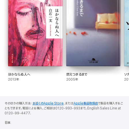
ほかならぬ人へ
燃えつきるまで
ソ
2013年
2005年
20
そのほかの購入方法：
お近くのApple Store
、または
Apple製品取扱店
で製品を購入するこ
ともできます。電話による購入、ご相談は0120-993-993まで。English Sales Line at
0120-99-4477.
日本