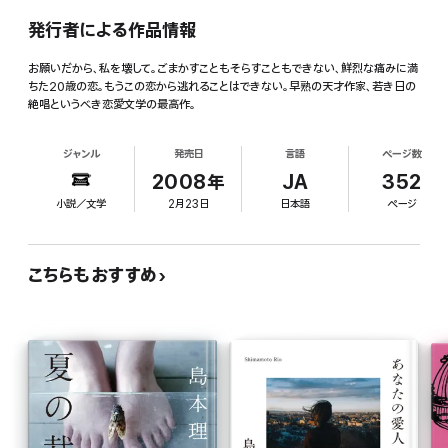
発行者による作品情報
お願いだから、私を壊して。ごまかすこともそらすこともできない、鮮烈な痛みに満
ちた20歳の恋。もうこの恋から逃れることはできない。早熟の天才作家、若き日の
絶唱というべき恋愛文学の最高作。
ジャンル
発売日
言語
ページ数
2008年
JA
352
小説／文学
2月23日
日本語
ページ
こちらもおすすめ