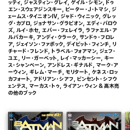
ッティ, ジャスティン・グレイ, ゲイル・シモン, ドゥ
『CATWOMAN』#9
『RED FOOD AND THE OUTLAWS』#9
エン・スウェアジンスキー, ピーター・J・トマシ, ジ
(c) & TM DC.
ェームス・タイニオンIV, ジャド・ウィニック, グレッ
グ・カプロ, ジョナサン・グラピオン, エディ・バロウ
ズ, ルイ・ホセ, エバー・フェレイラ, ラファエル・ア
ルバカーキ, アンディ・クラーク, サンドゥ・フロレ
ア, ジェイソン・ファボック, デイビット・フィンチ, リ
チャード・フレンド, トラベル・フォアマン, ジェフ・
ユエ, リー・ガーベット, レイ・マッカーシー, キー
ス・シャンペーン, アンドレス・ギナルド, マーク・ア
ーウィン, ギレム・マーチ, モリタート, ケネス・ロッ
カフォート, アドリアン・シアフ, ビンセント・シフウ
ェンテス, マーカス・トゥ, ライアン・ウィン & 高木亮
の他のブック