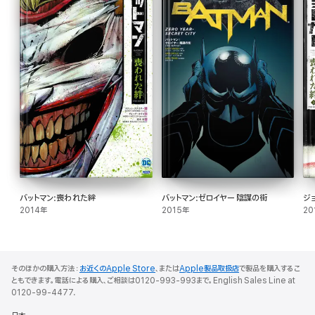
バットマン:喪われた絆
バットマン:ゼロイヤー 陰謀の街
ジ
2014年
2015年
20
そのほかの購入方法：
お近くのApple Store
、または
Apple製品取扱店
で製品を購入するこ
ともできます。電話による購入、ご相談は0120-993-993まで。English Sales Line at
0120-99-4477.