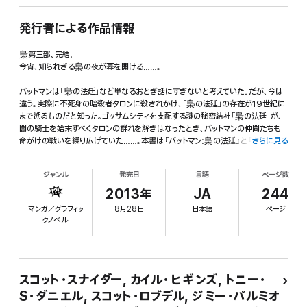
発行者による作品情報
梟第三部、完結!
今宵、知られざる梟の夜が幕を開ける……。
バットマンは「梟の法廷」など単なるおとぎ話にすぎないと考えていた。だが、今は
違う。実際に不死身の暗殺者タロンに殺されかけ、「梟の法廷」の存在が19世紀に
まで遡るものだと知った。ゴッサムシティを支配する謎の秘密結社「梟の法廷」が、
闇の騎士を始末すべくタロンの群れを解きはなったとき、バットマンの仲間たちも
命がけの戦いを繰り広げていた……。本書は『バットマン:梟の法廷』と『バットマン:
さらに見る
梟の街』の裏側で起きていた出来事を収録した作品である。バットマン関連誌で展
開されたクロスオーバー大作『バットマン:梟の夜』にて、梟三部作は完結する!
ジャンル
発売日
言語
ページ数
●収録作品●
2013年
JA
244
『ALL-STAR WESTERN』#9,『BATMAN』#8-11
マンガ／グラフィッ
8月28日
日本語
ページ
『BATMAN ANNUAL』#1
クノベル
『BATMAN THE DARK KNIGHT』#9
『DETECTIVE COMICS』#9
『BATGIRL』#9
『BATWING』#9
『BIRDS OF PREY』#9
スコット・スナイダー, カイル・ヒギンズ, トニー・
『NIGHTWING』#8-9
S・ダニエル, スコット・ロブデル, ジミー・パルミオ
『BATMAN AND ROBIN』#9