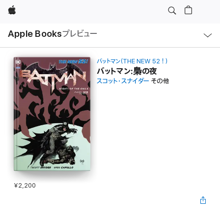
Apple
ロ
Apple Books
プレビュー
ー
カ
ル
ナ
ビ
バットマン（THE NEW 52！）
ゲ
バットマン:梟の夜
ー
スコット・スナイダー
その他
シ
ョ
ン
の
メ
ニ
ュ
ー
を
開
く
¥2,200