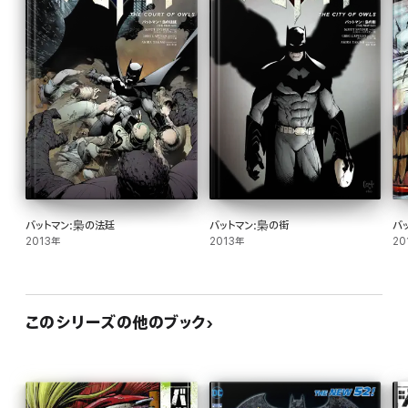
バットマン:梟の法廷
バットマン:梟の街
バ
2013年
2013年
20
このシリーズの他のブック