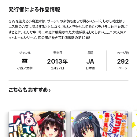
発行者による作品情報
GWを迎える小鳥遊家は、サーシャの来訪もあって明るいムード。しかし祐太はテ
ニス部の合宿に参加することになり、祐太と空たちは初めてバラバラに休日を過ご
すことに。そんな中、修二の恋に触発された大機が暴走してしまい……? 大人気ア
ットホームシリーズ、恋の嵐が吹き荒れる激動の第12幕!
ジャンル
発売日
言語
ページ数
2013年
JA
292
小説／文学
2月27日
日本語
ページ
こちらもおすすめ