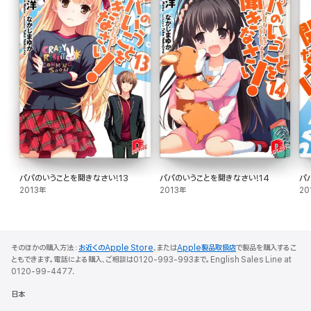
パパのいうことを聞きなさい!13
パパのいうことを聞きなさい!14
パ
2013年
2013年
20
そのほかの購入方法：
お近くのApple Store
、または
Apple製品取扱店
で製品を購入するこ
ともできます。電話による購入、ご相談は0120-993-993まで。English Sales Line at
0120-99-4477.
日本