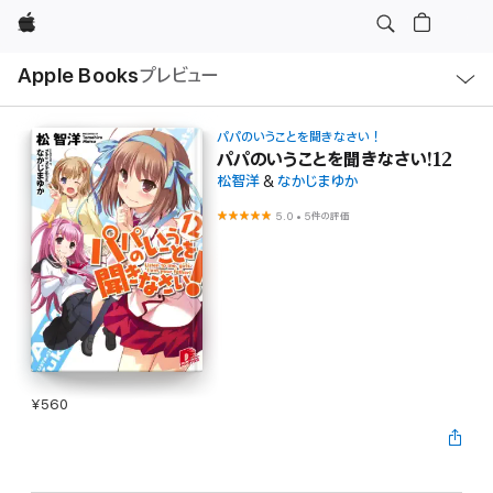
Apple
ロ
Apple Books
プレビュー
ー
カ
ル
ナ
ビ
パパのいうことを聞きなさい！
ゲ
パパのいうことを聞きなさい!12
ー
松智洋
&
なかじまゆか
シ
ョ
ン
5.0
•
5件の評価
の
メ
ニ
ュ
ー
を
開
く
¥560