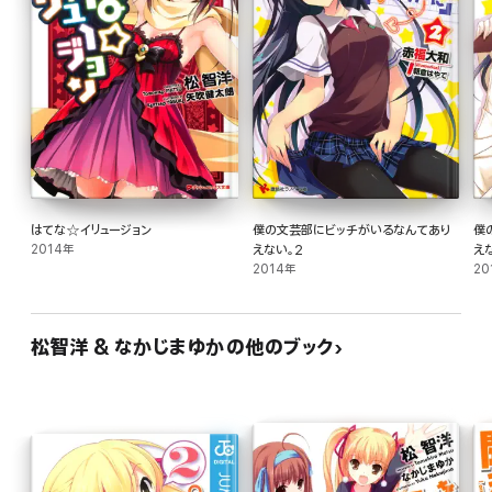
はてな☆イリュージョン
僕の文芸部にビッチがいるなんてあり
僕
2014年
えない。2
え
2014年
20
松智洋 & なかじまゆかの他のブック