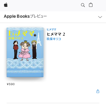
Apple
ロ
Apple Books
プレビュー
ー
カ
ル
ナ
ビ
ヒメママ
ゲ
ヒメママ 2
ー
玖保キリコ
シ
ョ
ン
の
メ
ニ
ュ
ー
を
開
く
¥590