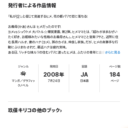
発行者による作品情報
「私が掟!」と信じて突進するヒメ、花の都パリで恋に落ちる!
お義母(かあ)さんは ヒメだったのです!
ヨメvsシュウトメ 大バトル☆爆笑漫画、第2弾。ヒメママとは、「超わがまま&ぜい
たく好き、お姫様みたいな性格のお義母さん」。ヒメママこと宮島リサと、近所に住
む長男ハルオ、妻のハナ(ヨメ)、孫のカイは、仲良し家族。だが、ヒメの身勝手な行
動にふりまわされて、最近ハナは疲れ気味。
ある日、リッチな妹ルリの住むパリに渡ったヒメは、ふたりの青年に出会い心乱れ
さらに見る
る。カフェのギャルソンと、人気ダンサー……。恋と家族問題に揺れるヒメ、ピンチ!
日本とフランスで大騒動を巻き起こすヒロインは、ますますパワーアップしてスリル
ジャンル
発売日
言語
ページ数
満点の展開。そして、書下し漫画『5歳』が読める!
2008年
JA
184
マンガ／グラフィッ
7月24日
日本語
ページ
クノベル
玖保キリコの他のブック