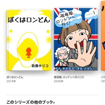
ぼくはロンどん
祖母姫、ロンドンへ行く!(1)
バ
2014年
2026年
19
このシリーズの他のブック