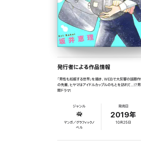
発行者による作品情報
「男性も妊娠する世界」を描き、WEBで大反響の話題作
の先輩、ヒヤマはアイドルカップルのもとを訪れて…!?
間ドラマ!
ジャンル
発売日
2019年
マンガ／グラフィックノ
10月25日
ベル