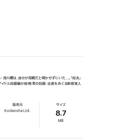
・浅川櫻は、自分が母親だと明かせずにいた…。「妊夫」
アイドル妊娠編が佳境!男の妊娠・出産をめぐる新感覚人
販売元
サイズ
Kodansha Ltd.
8.7
MB