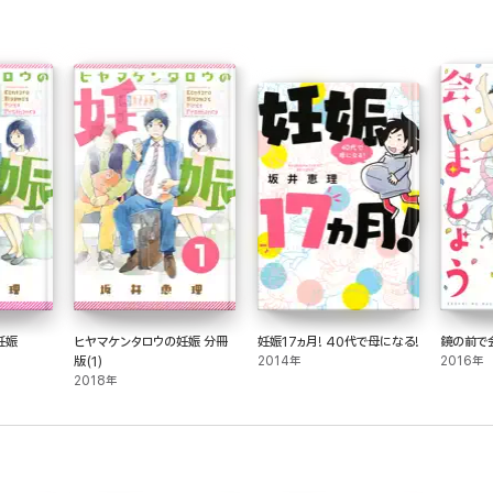
妊娠
ヒヤマケンタロウの妊娠 分冊
妊娠17ヵ月! 40代で母になる!
鏡の前で会
版(1)
2014年
2016年
2018年