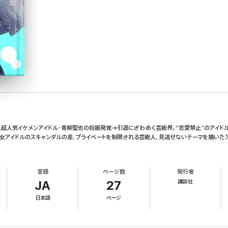
!超人気イケメンアイドル・青柳聖也の妊娠発覚→引退にざわめく芸能界。”恋愛禁止”のアイドル
男女アイドルのスキャンダルの差、プライベートを制限される芸能人、見逃せないテーマを描いた
言語
ページ数
発行者
講談社
JA
27
日本語
ページ