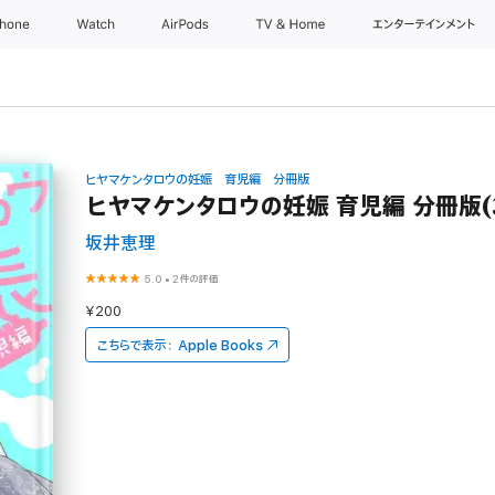
Phone
Watch
AirPods
TV & Home
エンターテインメント
ヒヤマケンタロウの妊娠 育児編 分冊版
ヒヤマケンタロウの妊娠 育児編 分冊版(
坂井恵理
5.0
•
2件の評価
¥200
こちらで表示：
Apple Books