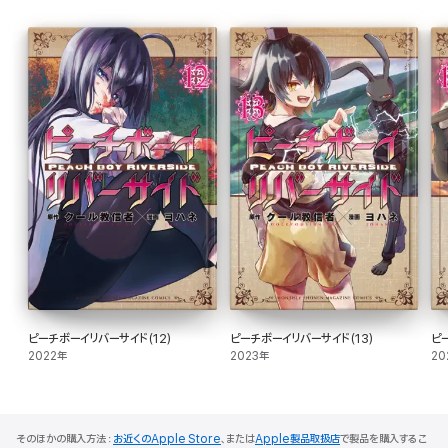
ピーチボーイリバーサイド(12)
ピーチボーイリバーサイド(13)
ピ
2022年
2023年
20
そのほかの購入方法：
お近くのApple Store
、または
Apple製品取扱店
で製品を購入するこ