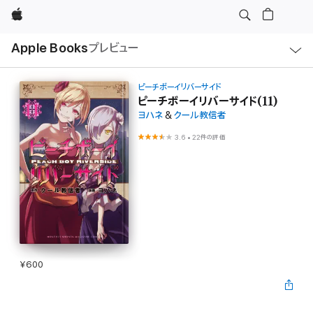
Apple
ロ
Apple Books
プレビュー
ー
カ
ル
ナ
ビ
ピーチボーイリバーサイド
ゲ
ピーチボーイリバーサイド(11)
ー
ヨハネ
&
クール教信者
シ
ョ
ン
3.6
•
22件の評価
の
メ
ニ
ュ
ー
を
開
く
¥600