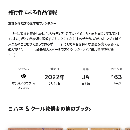
発行者による作品情報
童話から始まる超本格ファンタジー!!
サリーは差別を禁止した国“レジェディア”の王女・ドメニカと志を同じくする者とし
て、また、姫という境遇を理解するものとして心を通わせ合う。だが、姉・マジモはド
メニカのことを快く思っておらず‥‥!? そして舞台は様々な思惑が蠢く夜会へと
進んでいく―――【過去最大スケールでおくる「レジェディア編」、衝撃の転機
へ!!】
ジャンル
発売日
言語
ページ数
2022年
JA
163
マンガ／グラフィッ
2月17日
日本語
ページ
クノベル
ヨハネ & クール教信者の他のブック