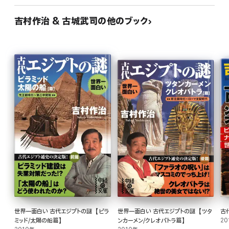
吉村作治 & 古城武司の他のブック
世界一面白い 古代エジプトの謎【ピラ
世界一面白い 古代エジプトの謎【ツタ
古
ミッド/太陽の船篇】
ンカーメン/クレオパトラ篇】
20