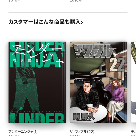
2010年
2010年
カスタマーはこんな商品も購入
アンダーニンジャ(1)
ザ・ファブル(22)
チ