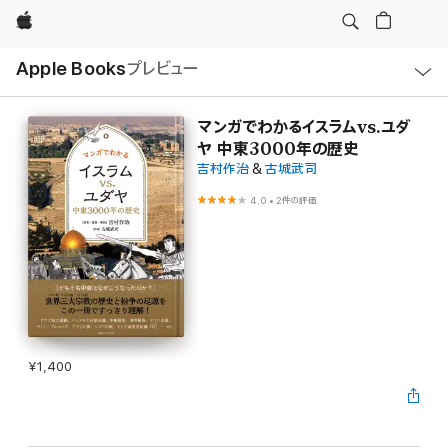
Apple
ロ
Apple Books
プレビュー
ー
カ
ル
ナ
ビ
マンガでわかるイスラムvs.ユダ
ゲ
ヤ 中東3000年の歴史
ー
シ
吉村作治
&
古城武司
ョ
ン
4.0
•
2件の評価
の
メ
ニ
ュ
ー
を
開
く
¥1,400