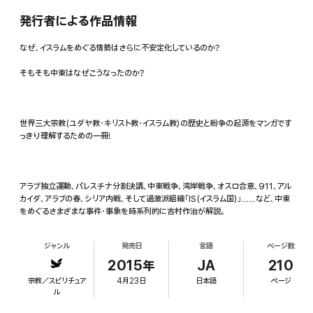
発行者による作品情報
なぜ、イスラムをめぐる情勢はさらに不安定化しているのか?
そもそも中東はなぜこうなったのか?
世界三大宗教(ユダヤ教・キリスト教・イスラム教)の歴史と紛争の起源をマンガです
っきり理解するための一冊!
アラブ独立運動、パレスチナ分割決議、中東戦争、湾岸戦争、オスロ合意、911、アル
カイダ、アラブの春、シリア内戦、そして過激派組織「IS(イスラム国)」……など、中東
をめぐるさまざまな事件・事象を時系列的に吉村作治が解説。
ジャンル
発売日
言語
ページ数
2015年
JA
210
宗教／スピリチュア
4月23日
日本語
ページ
ル