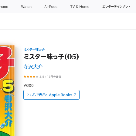
Phone
Watch
AirPods
TV & Home
エンターテインメント
ミスター味っ子
ミスター味っ子(05)
寺沢大介
3.8
•
16件の評価
¥600
こちらで表示：
Apple Books