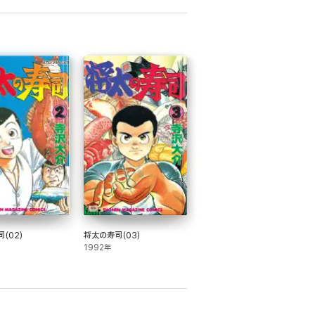
(02)
将太の寿司(03)
1992年