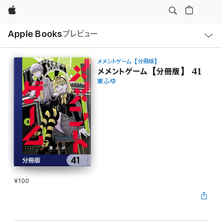
Apple
ロ
Apple Books
プレビュー
ー
カ
ル
ナ
ビ
メメントゲーム【分冊版】
ゲ
メメントゲーム【分冊版】 41
ー
東ふゆ
シ
ョ
ン
の
メ
ニ
ュ
ー
を
開
く
¥100