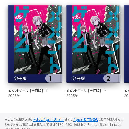
メメントゲーム【分冊版】 1
メメントゲーム【分冊版】 2
メ
2025年
2025年
20
そのほかの購入方法：
お近くのApple Store
、または
Apple製品取扱店
で製品を購入するこ
ともできます。電話による購入、ご相談は0120-993-993まで。English Sales Line at