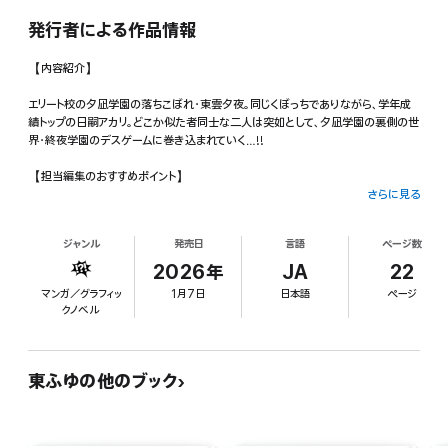
発行者による作品情報
【内容紹介】
エリート校の夕凪学園の落ちこぼれ・東雲夕夜。同じくぼっちでありながら、学年成
績トップの日嗣アカリ。どこか似た者同士な二人は突如として、夕凪学園の裏側の世
界・終夜学園のデスゲームに巻き込まれていく…!!
【担当編集のおすすめポイント】
さらに見る
・大人気ほのぼのラブコメ「顔に出ない柏田さんと顔に出る太田君」著者の最新作!
「柏田さん」とは打って変わって、シリアスありのサバイバルゲームものになってい
ジャンル
発売日
言語
ページ数
るので、ひと味違う読み味をご堪能下さい!!!
2026年
JA
22
・シリアスな展開だけではなく、著者が得意とするラブコメ要素も盛り込まれている
マンガ／グラフィッ
1月7日
日本語
ページ
のでご安心を!どこか不穏な雰囲気の中に笑えるラブコメ展開ありで、「柏田さん」
クノベル
ファンの方々にも楽しんでいただける内容になってます!!
・デスゲームと言えば“命”や“お金”などが対価になることが多いけど、本作で重要
となるのは登場人物たちの“記憶”!記憶を取り戻すには、過酷なゲームに勝ち続け
東ふゆの他のブック
るしかなく…。
・謎が謎を呼ぶ展開の連続!0話のプロローグからどこか違和感のあるシチュエーシ
ョンなど、いくつもの謎が散りばめられているので、ぜひ考察しながら読み進めてみ