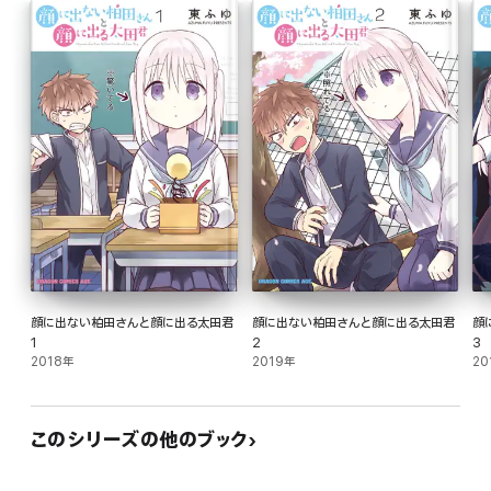
てください!
・主人側と首輪側に割り振られた2人がペアとなり、首輪側が主人側の命令に“絶
対服従”というルールが課されていて…。そんな二人で挑む第1のゲームの内容
は“自分のペア相手を探し当てること”!? 分冊版第41弾。
※本作品は単行本を分割したもので、本編内容は同一のものとなります。重複購入
にご注意ください。
顔に出ない柏田さんと顔に出る太田君
顔に出ない柏田さんと顔に出る太田君
顔
1
2
3
2018年
2019年
20
このシリーズの他のブック