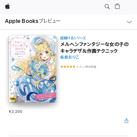
Apple
ロ
Apple Books
プレビュー
ー
カ
ル
ナ
ビ
超描けるシリーズ
ゲ
メルヘンファンタジーな女の子の
ー
キャラデザ&作画テクニック
シ
ョ
佐倉おりこ
ン
の
5.0
•
1件の評価
メ
ニ
ュ
ー
を
開
く
¥2,200