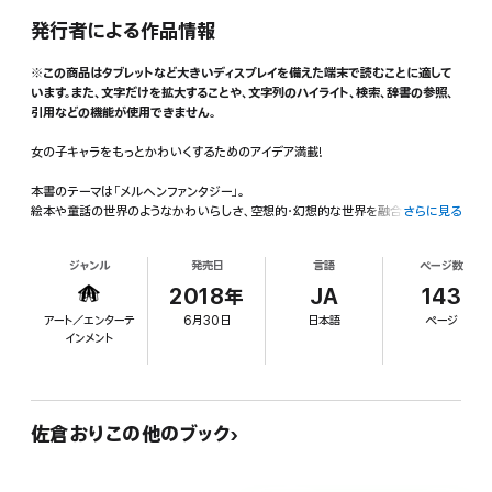
発行者による作品情報
※この商品はタブレットなど大きいディスプレイを備えた端末で読むことに適して
います。また、文字だけを拡大することや、文字列のハイライト、検索、辞書の参照、
引用などの機能が使用できません。
女の子キャラをもっとかわいくするためのアイデア満載!
本書のテーマは「メルヘンファンタジー」。
絵本や童話の世界のようなかわいらしさ、空想的・幻想的な世界を融合した「メル
さらに見る
ヘンファンタジー」の世界観があふれた一冊で、女の子キャラをよりかわいくするた
めのアイデアをたくさん詰めこんでいます。
ジャンル
発売日
言語
ページ数
「童話」「スイーツ」「お花」「空」という各テーマに応じたキャラクターデザインをたく
2018年
JA
143
さん収録していますので、ファッションやキャラデザ、配色のアイデア帖としても参考
アート／エンターテ
6月30日
日本語
ページ
になります。
インメント
イラストメイキングでは「CLIP STUDIO PAINT EX」を使ったラフから仕上げま
でのイラスト制作過程を解説。
佐倉おりこの他のブック