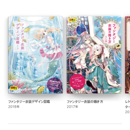
ファンタジー衣装デザイン図鑑
ファンタジー衣装の描き方
レ
2018年
2017年
タ
20