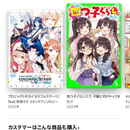
プロジェクトセカイ カラフルステージ!
四つ子ぐらし(17) 子猫と犬がやってき
メ
feat.初音ミク コミックアンソロジー
た!?
イ
2021年
2024年
20
カスタマーはこんな商品も購入