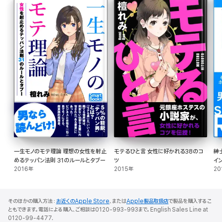
【内容】
まえがき 日本一の社交場で学んだ宴席術
第一幕 一目置かれる人になる
デキる、デキないはパッと見で分かる/舞台を演出する リーダーシップを発揮する/
「また会いたい」と思わせる ワクワク感を出す/「もっと親しくなりたい」と思わせる
親和性を生み出す/「パートナーになりたい」と思わせる 脅威のプレゼン/お店選び
の基準は「快適さ」 相手の立場になって考える/お店選びのウルトラC ホームゲーム
に変える/出だしで躓かないないよう、段取りを組む スタートダッシュ/プロローグ
は華やかに役になりきって出迎える 入り込む力/成功する人がやっている挨拶とス
キンシップ 一瞬で距離を縮める/酒席で輝く服装 自己演出力/回避するべき“心ここ
にあらず症候群”とは 「今」に意識を集中する/乾杯で「何にしますか」はNG 一体感
をつくる
第二幕 自ら主役になって舞台を演出する
一生モノのモテ理論 理想の女性を射止
モテるひと言 女性に好かれる38のコ
紳
めるテッパン法則 31のルールとタブー
ツ
イ
役に魂を吹き込む/心を込めた“気持ち”の伝え方 出会えたキセキ/安心感を与え
2016年
2015年
20
られると盛り上がり始める さりげない気づかいこそが何より嬉しい/相手の会話に
スポットライトを当てる 傾聴のスキル/乾杯にはグッとくるひと言を添える 機転を感
じさせる隠し味/神は細部に宿る 目配りと心配り/悪魔も細部に宿る 清潔感は必要
そのほかの購入方法：
お近くのApple Store
、または
Apple製品取扱店
で製品を購入するこ
条件/お酒がわからなくても男を上げるチョイス 「実直さ」という最終兵器/深い関
ともできます。電話による購入、ご相談は0120-993-993まで。English Sales Line at
係を育む会話術 懐に柔らかく入り込むスキル/ついていけない話題の食い込み方
0120-99-4477.
無知を恐れない勇気/ホメるな危険 上から目線が誤解を招く/エピソードが場を引