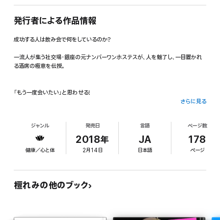
発行者による作品情報
成功する人は飲み会で何をしているのか?
一流人が集う社交場・銀座の元ナンバーワンホステスが、人を魅了し、一目置かれ
る酒席の極意を伝授。
「もう一度会いたい」と思わせる!
さらに見る
【本文より】
ジャンル
発売日
言語
ページ数
人間関係の潤滑油と言われるお酒の席が、ビジネスでも恋愛でもチャンスの宝庫で
2018年
JA
178
あることは言うまでもありません。
健康／心と体
2月14日
日本語
ページ
酒宴の場は、いわばステージ。そして、アナタは役者です。その舞台に立つ、一人の
主人公を、共に、丁寧に創り上げ、演じてみましょうよ。たくさんの実を結ぶ酒宴を、
愉しもうではありませんか。
檀れみの他のブック
さぁ今こそ、大きな可能性を秘めた酒宴の幕を開きましょう!