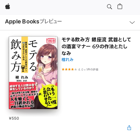
Apple
ロ
Apple Books
プレビュー
ー
カ
ル
ナ
ビ
モテる飲み方 銀座流 武器として
ゲ
の酒宴マナー 69の作法とたし
ー
シ
なみ
ョ
檀れみ
ン
の
メ
4.0
•
1件の評価
ニ
ュ
ー
を
開
く
¥550