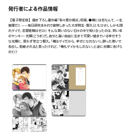
発行者による作品情報
【電子限定版】描き下ろし番外編「梨々愛の視点」収録。●俺には恋なんて、一生
無理だ!! ――毎日研究まみれで疲弊しきった大学院生・智久(ともひさ)。しかも隠
れゲイで、恋愛経験はゼロ!! そんな潤いのない日々の中で知り合ったのは、同い年
のヤンキー・光輝(こうき)だ。自分と違い自由に生きて可愛い娘までいる幸せそう
な光輝に、思わず苛立つ智久。「俺はゲイだから、幸せになれない!!」酔った勢いで
告白し、拒絶されると思ったけれど、「俺もゲイかもしれない」と逆に光輝に告げら
れて!?