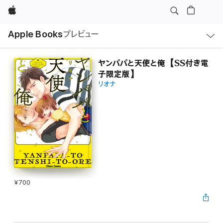
Apple
ロ
Apple Books
プレビュー
ー
カ
ル
ナ
ビ
ヤンパパと天使と俺【SS付き電
ゲ
子限定版】
ー
シ
リオナ
ョ
ン
の
メ
ニ
ュ
ー
を
開
く
¥700