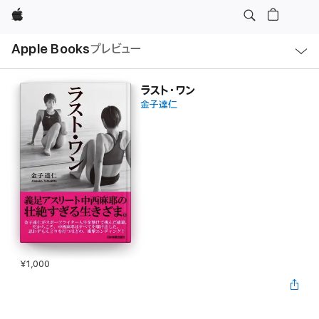
Apple
ロ
Apple Books
プレビュー
ー
カ
ル
ナ
ビ
ラスト・ワン
ゲ
金子達仁
ー
シ
ョ
ン
の
メ
ニ
ュ
ー
を
開
く
¥1,000