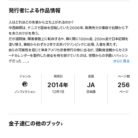
発行者による作品情報
人はどれほどの失意から立ち上がれるのか?
中西麻耶は、テニスで国体を目指していた2006年、勤務先での事故で右膝から下
を失う大けがを負う。
だが退院後、障害者陸上に転向するや、瞬く間に100m走、200m走で日本記録を
塗り替え、事故からわずか2年で北京パラリンピックに出場、入賞を果たす。
自らの可能性を信じて単身アメリカ武者修行の旅に出るが、活動資金難からセミヌ
ードカレンダーを製作した彼女を待ち受けていたのは、世間からの手酷いバッシン
グだった……。
さらに見る
ロンドンでの惨敗、うつ病の発症とどん底を味わい、一度は競技人生に終止符を打
ジャンル
発売日
言語
ページ数
ちかけた女性アスリートが、再起して世界の頂点を視界に入れ、リオ、そして2020
年東京を目指すまでの軌跡を、スポーツノンフィクションの名手・金子達仁が密着取
2014年
JA
256
材して書き下ろした、感動のヒューマンストーリー。
ノンフィクション
12月1日
日本語
ページ
また、本書はスポーツノンフィクションの形は取るものの、読者対象は陸上競技ファ
ンやスポーツ愛好家だけではない。
障害をもった一人の女性アスリートの実話を題材とする、苦悩し、闘うことをやめな
い、自らの生き方を考えるすべての挑戦者のための自己啓発書でもある。
金子達仁の他のブック