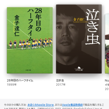
28年目のハーフタイム
泣き虫
Nu
1999年
2017年
イタ
Nu
20
ク
そのほかの購入方法：
お近くのApple Store
、または
Apple製品取扱店
で製品を購入するこ