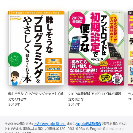
難しそうなプログラミングをやさしく教
2017年最新版 アンドロイドは初期設
ラ
えてくれる本
定で使うな
20
2016年
2017年
そのほかの購入方法：
お近くのApple Store
、または
Apple製品取扱店
で製品を購入するこ
ともできます。電話による購入、ご相談は0120-993-993まで。English Sales Line at