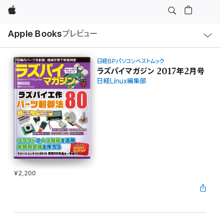
Apple
ロ
Apple Books
プレビュー
ー
カ
ル
ナ
ビ
日経BPパソコンベストムック
ゲ
ラズパイマガジン 2017年2月号
ー
日経Linux編集部
シ
ョ
ン
の
メ
ニ
ュ
ー
を
開
く
¥2,200