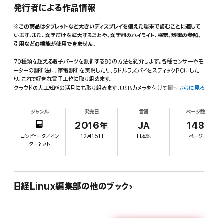
発行者による作品情報
※この商品はタブレットなど大きいディスプレイを備えた端末で読むことに適して
います。また、文字だけを拡大することや、文字列のハイライト、検索、辞書の参照、
引用などの機能が使用できません。
70種類を超える電子パーツを制御する80の方法を紹介します。各種センサーやモ
ーターの制御法に、家電制御を実現したり、5ドルラズパイをスティックPCにした
り。これで好きな電子工作に取り組めます。
クラウドの人工知能の活用にも取り組みます。USBカメラを付けて撮った顔写真の
さらに見る
笑顔判定機を作ります。さらに、みんなのラズパイコンテスト2016の受賞50作品
を一挙紹介します。電子工作のアイデアが満載です。
ジャンル
発売日
言語
ページ数
2016年
JA
148
コンピュータ／イン
12月15日
日本語
ページ
ターネット
日経Linux編集部の他のブック