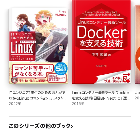
ITエンジニア1年生のための まんがで
Linuxコンテナー最新ツール Docker
Ub
わかるLinux コマンド&シェルスクリプ
を支える技術(日経BP Next ICT選
20
ト基礎編
2022年
書) 日経Linux技術解説書(1)
2015年
このシリーズの他のブック