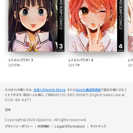
レトルトパウチ! 3
レトルトパウチ! 4
レト
2016年
2017年
20
そのほかの購入方法：
お近くのApple Store
、または
Apple製品取扱店
で製品を購入するこ
ともできます。電話による購入、ご相談は0120-993-993まで。English Sales Line at
0120-99-4477.
日本
Copyright © 2024 Apple Inc. All rights reserved.
プライバシーポリシー
利用規約
Legal Information
サイトマップ