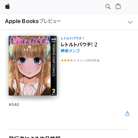
Apple
ロ
Apple Books
プレビュー
ー
カ
ル
ナ
ビ
レトルトパウチ！
ゲ
レトルトパウチ! 2
ー
横槍メンゴ
シ
ョ
ン
4.0
•
15件の評価
の
メ
ニ
ュ
ー
を
開
く
¥540