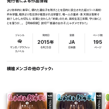
発行者による作品情報
より効率的に素早く、優れた遺伝子を残すことを目的に設立された超エリート高校・
衿糸学園。勉学より性交渉が推奨される学園で、唯一人の童貞・清 天我は落第寸
前!? しかし大切な人・彩葉と交わした「約束」のため、高校生活三年間、守り抜くこ
とを誓うが…。 【同時収録】読切『「普通の女の子」じゃダメですか?』
ジャンル
発売日
言語
ページ数
2015年
JA
195
マンガ／グラフィッ
6月25日
日本語
ページ
クノベル
横槍メンゴの他のブック