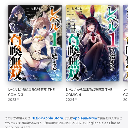
レベル1から始まる召喚無双 THE
レベル1から始まる召喚無双 THE
レ
COMIC 3
COMIC 4
CO
2023年
2024年
20
そのほかの購入方法：
お近くのApple Store
、または
Apple製品取扱店
で製品を購入するこ
ともできます。電話による購入、ご相談は0120-993-993まで。English Sales Line at
0120-99-4477.