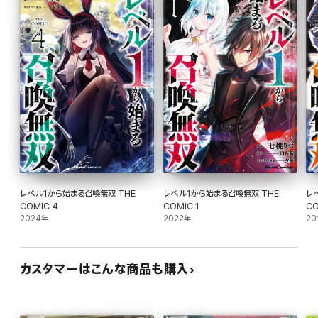
レベル1から始まる召喚無双 THE
レベル1から始まる召喚無双 THE
レ
COMIC 4
COMIC 1
CO
2024年
2022年
20
カスタマーはこんな商品も購入