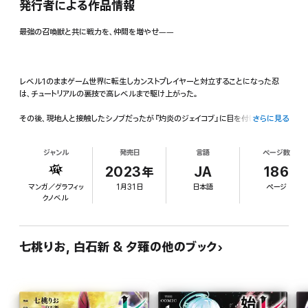
発行者による作品情報
最強の召喚獣と共に戦力を、仲間を増やせ――
レベル1のままゲーム世界に転生しカンストプレイヤーと対立することになった忍
は、チュートリアルの裏技で高レベルまで駆け上がった。
その後、現地人と接触したシノブだったが『灼炎のジェイコブ』に目を付けられるこ
さらに見る
とになった……。
ジャンル
発売日
言語
ページ数
WEBコミック誌「コミックライド2022年8月号～11月号、2023年1月号」
2023年
JA
186
同単話版単話版6話～10話までを収録しています。
マンガ／グラフィッ
1月31日
日本語
ページ
クノベル
七桃りお, 白石新 & 夕薙の他のブック