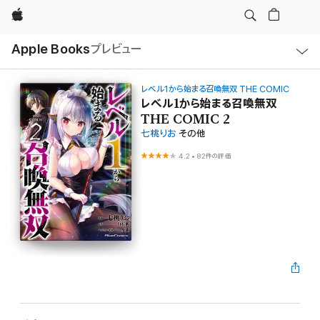
Apple
ロ
Apple Books
プレビュー
ー
カ
ル
ナ
ビ
レベル1から始まる召喚無双 THE COMIC
ゲ
レベル1から始まる召喚無双
ー
THE COMIC 2
シ
ョ
七桃りお
その他
ン
の
4.2
•
82件の評価
メ
ニ
ュ
ー
を
開
く