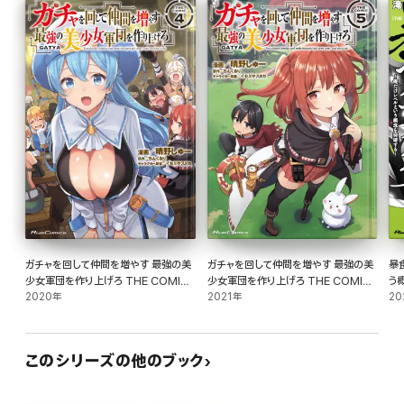
ガチャを回して仲間を増やす 最強の美
ガチャを回して仲間を増やす 最強の美
暴
少女軍団を作り上げろ THE COMIC
少女軍団を作り上げろ THE COMIC
4
2020年
5
2021年
20
このシリーズの他のブック