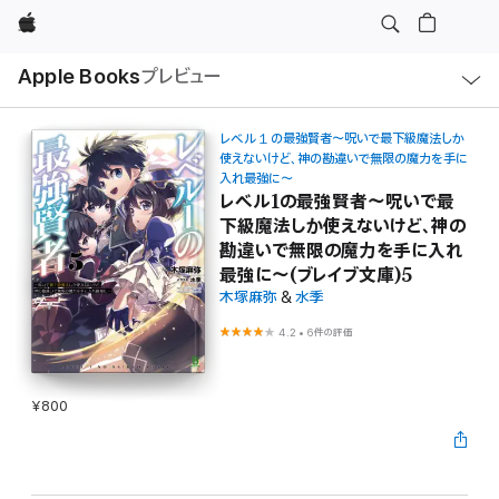
Apple
ロ
Apple Books
プレビュー
ー
カ
ル
ナ
ビ
レベル１の最強賢者～呪いで最下級魔法しか
ゲ
使えないけど、神の勘違いで無限の魔力を手に
ー
入れ最強に～
シ
レベル1の最強賢者～呪いで最
ョ
ン
下級魔法しか使えないけど、神の
の
メ
勘違いで無限の魔力を手に入れ
ニ
最強に～(ブレイブ文庫)5
ュ
ー
木塚麻弥
&
水季
を
開
4.2
•
6件の評価
く
¥800