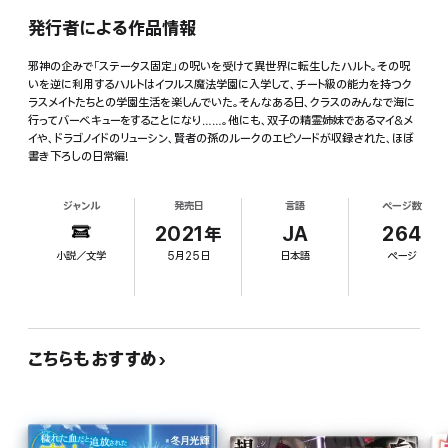
発行者による作品情報
邪神の企みで「ステータス固定」の呪いを受けて異世界に転生したハルト。その呪
いを逆に利用するハルトはイフルス魔法学園に入学して、チート級の能力を持つク
ラスメイトたちとの学園生活を楽しんでいた。そんなある日、クラスのみんなで海に
行ってバーベキューをすることになり……。他にも、双子の精霊姉妹であるマイ&メ
イや、ドラゴノイドのリューシン、賢者の孫のルークのエピソードが収録された、ほぼ
書き下ろしの日常編!
ジャンル
発売日
言語
ページ数
2021年
JA
264
小説／文学
5月25日
日本語
ページ
こちらもおすすめ