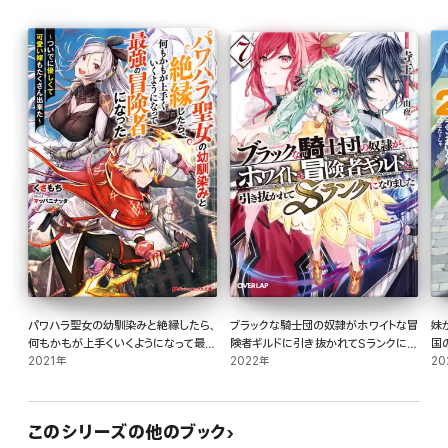
パワハラ聖女の幼馴染みと絶縁したら、
ブラックな騎士団の奴隷がホワイトな冒
妹
何もかもが上手くいくようになって最強
険者ギルドに引き抜かれてSランクにな
国
の冒険者になった ~ついでに優しくて
2021年
りました 7
2022年
20
可愛い嫁もたくさん出来た~
このシリーズの他のブック