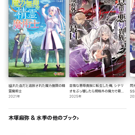
穢れた血だと追放された魔力無限の精
怠惰な悪辱貴族に転生した俺、シナリ
閃
霊魔術士
オをぶっ壊したら規格外の魔力で最凶
S
2021年
になった3【電子特別版】
2025年
20
木塚麻弥 & 水季の他のブック