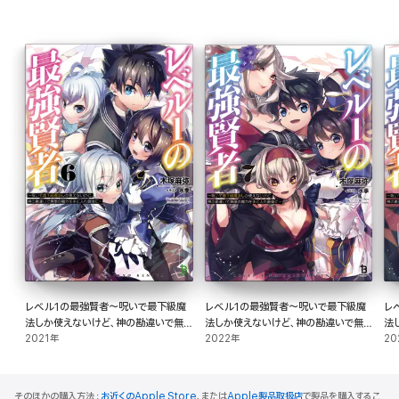
レベル1の最強賢者～呪いで最下級魔
レベル1の最強賢者～呪いで最下級魔
レ
法しか使えないけど、神の勘違いで無
法しか使えないけど、神の勘違いで無
法
限の魔力を手に入れ最強に～(ブレイブ
2021年
限の魔力を手に入れ最強に～(ブレイブ
2022年
限
20
文庫)6
文庫)7
文
そのほかの購入方法：
お近くのApple Store
、または
Apple製品取扱店
で製品を購入するこ