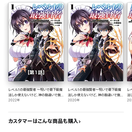
レベル1の最強賢者 ～呪いで最下級魔
レベル1の最強賢者～呪いで最下級魔
レ
法しか使えないけど、神の勘違いで無
法しか使えないけど、神の勘違いで無
法
限の魔力を手に入れ最強に～【タテヨ
2022年
限の魔力を手に入れ最強に～(ポルカ
2020年
限
20
ミ】1話
コミックス)1【電子版特典イラスト付
コ
き】
き
カスタマーはこんな商品も購入