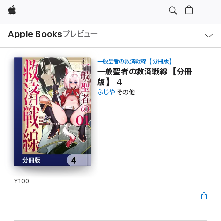
Apple
ロ
Apple Books
プレビュー
ー
カ
ル
ナ
ビ
一般聖者の救済戦線【分冊版】
ゲ
一般聖者の救済戦線【分冊
ー
版】 4
シ
ョ
ふじや
その他
ン
の
メ
ニ
ュ
ー
を
開
く
¥100