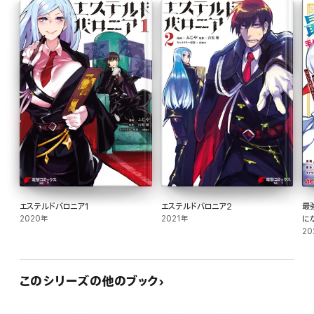
エステルドバロニア1
エステルドバロニア2
最
2020年
2021年
に
入
20
が 
このシリーズの他のブック