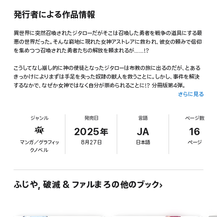
発行者による作品情報
異世界に突然召喚されたジタローだがそこは召喚した勇者を戦争の道具にする最
悪の世界だった。そんな窮地に現れた女神アストレアに救われ、彼女の頼みで信仰
を集めつつ召喚された勇者たちの解放を頼まれるが……!?
こうしてなし崩し的に神の使徒となったジタローは布教の旅に出るのだが、とある
きっかけによりまずは手足を失った奴隷の獣人を救うことに。しかし、事件を解決
するなかで、なぜか女神ではなく自分が崇められることに!? 分冊版第4弾。
さらに見る
※本作品は単行本を分割したもので、本編内容は同一のものとなります。重複購入
にご注意ください。
ジャンル
発売日
言語
ページ数
2025年
JA
16
マンガ／グラフィッ
8月27日
日本語
ページ
クノベル
ふじや, 破滅 & ファルまろの他のブック