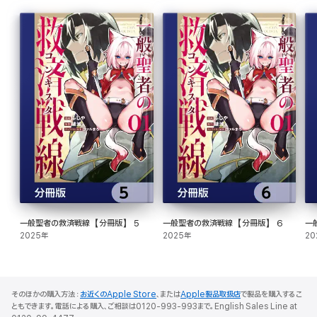
一般聖者の救済戦線【分冊版】 5
一般聖者の救済戦線【分冊版】 6
一
2025年
2025年
20
そのほかの購入方法：
お近くのApple Store
、または
Apple製品取扱店
で製品を購入するこ
ともできます。電話による購入、ご相談は0120-993-993まで。English Sales Line at