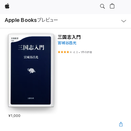
Apple
ロ
Apple Books
プレビュー
ー
カ
ル
ナ
ビ
三国志入門
ゲ
宮城谷昌光
ー
シ
ョ
4.0
•
1件の評価
ン
の
メ
ニ
ュ
ー
を
開
く
¥1,000