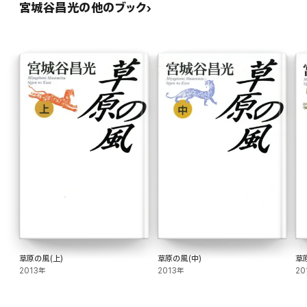
宮城谷昌光の他のブック
草原の風(上)
草原の風(中)
草
2013年
2013年
20