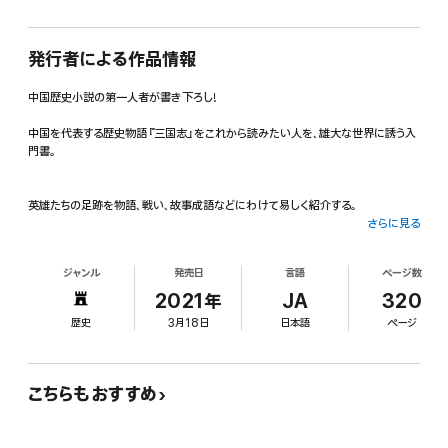
発行者による作品情報
中国歴史小説の第一人者が書き下ろし!
中国を代表する歴史物語『三国志』をこれから読みたい人を、雄大な世界に誘う入
門書。
英雄たちの足跡を物語、戦い、故事成語などにわけて易しく紹介する。
さらに見る
・三国時代と三国志の時代の違いとは
ジャンル
発売日
言語
ページ数
・外戚と宦官の争いが後漢王朝を衰弱させた
2021年
JA
320
歴史
3月18日
日本語
ページ
・ことばの力によって大国・魏を創った曹操
・薄情な劉備がなぜ蜀の皇帝になれたのか
こちらもおすすめ
・若さに満ちた政権を率いた呉の孫権
・「水魚の交わり」「泣いて馬謖を斬る」……物語を彩る名言