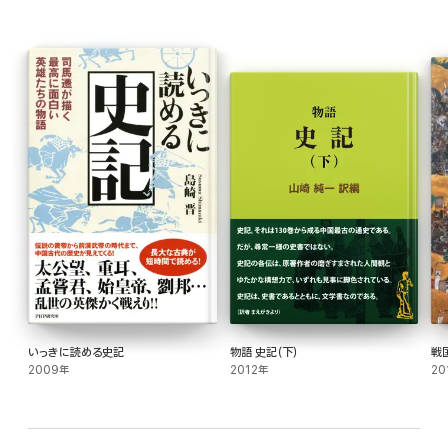
・英雄たちの亡き後の三国志の世界
いっきに読める史記
物語 史記（下）
戦
2009年
2012年
20