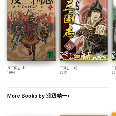
反三国志 上
三国志 09巻
三
1994
2013
20
More Books by 渡辺精一