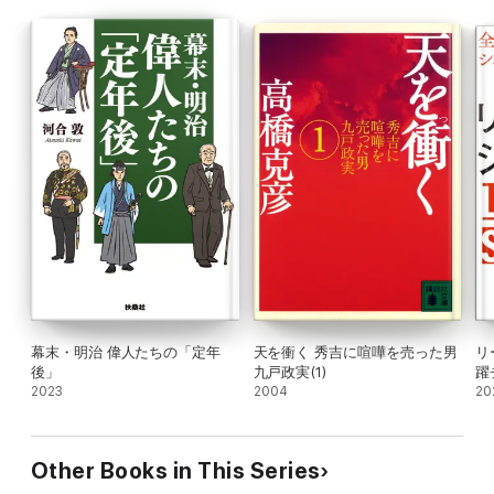
幕末・明治 偉人たちの「定年
天を衝く 秀吉に喧嘩を売った男
リ
後」
九戸政実(1)
躍
2023
2004
ー
20
Other Books in This Series