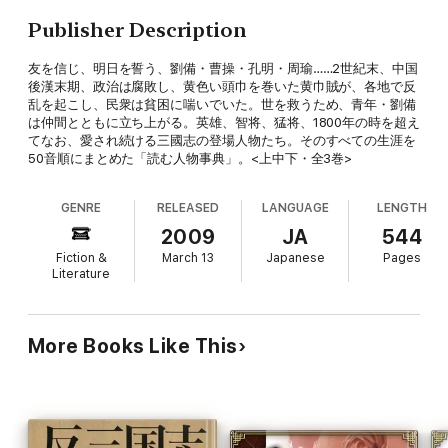
Publisher Description
友を信じ、明日を誓う、劉備・曹操・孔明・周瑜……2世紀末、中国
後漢末期、政治は腐敗し、黄色い頭巾を巻いた黄巾賊が、各地で反
乱を起こし、民衆は貧困に喘いでいた。世を救うため、青年・劉備
は仲間とともに立ち上がる。英雄、智将、猛将、1800年の時を超え
てなお、愛され続ける三國志の登場人物たち。そのすべての生涯を
50音順にまとめた「読む人物事典」。<上中下・全3巻>
GENRE
RELEASED
LANGUAGE
LENGTH
2009
JA
544
Fiction &
March 13
Japanese
Pages
Literature
More Books Like This