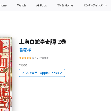
Phone
Watch
AirPods
TV & Home
エンターテインメント
上海白蛇亭奇譚 2巻
君塚祥
5.0
•
1件の評価
¥800
こちらで表示：
Apple Books