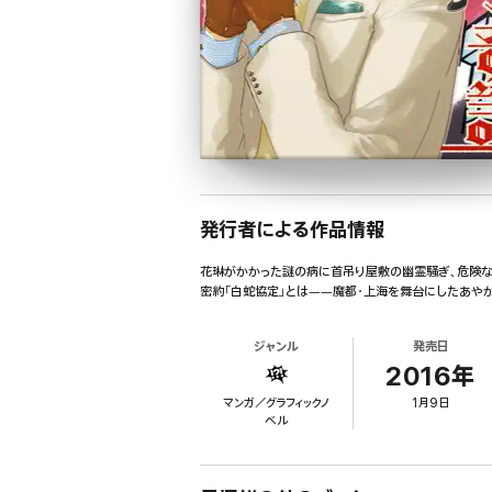
発行者による作品情報
花琳がかかった謎の病に首吊り屋敷の幽霊騒ぎ、危険な
密約「白蛇協定」とは――魔都・上海を舞台にしたあやか
ジャンル
発売日
2016年
マンガ／グラフィックノ
1月9日
ベル