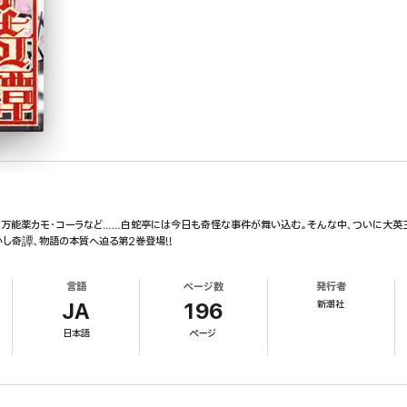
万能薬カモ・コーラなど……白蛇亭には今日も奇怪な事件が舞い込む。そんな中、ついに大英
し奇譚、物語の本質へ迫る第2巻登場!!
言語
ページ数
発行者
新潮社
JA
196
日本語
ページ