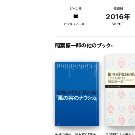
それでは一体いつ、経済学者たちの「不平等との闘い」は
ジャンル
発売日
18世紀にフランス革命の思想的後ろ盾となった、ジャン
平等ルネサンス」、そして現代のピケティにいたるまでの
2016年
ビジネス／マネー
5月20日
稲葉振一郎の他のブック
危機の時代に読み解く『風の
銀河帝国は必要か? 