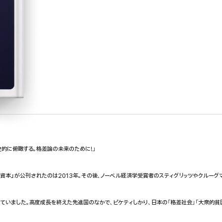
的に俯瞰する。格差論の未来のために!」
の資本』が公刊されたのは2013年。その後、ノーベル経済学受賞者のスティグリッツやクルー
きていました。高度成長を終えた先進国のなかで、ピケティしかり、日本の「格差社会」「大衆的貧