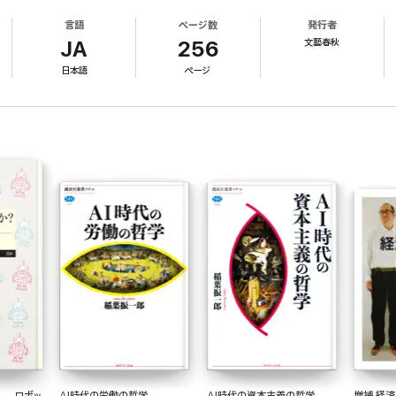
始まったのでしょうか? 本書では、ピケティ的な意味での「市場経済の中での不平等(所得や資産
言語
ページ数
発行者
=ジャック・ルソーと、そして“神の見えざる手”で知られるアダム・スミスから議論を始め、マル
文藝春秋
学問的軌跡を追っていきます。
JA
256
日本語
ページ
──ロボッ
AI時代の労働の哲学
AI時代の資本主義の哲学
増補 経