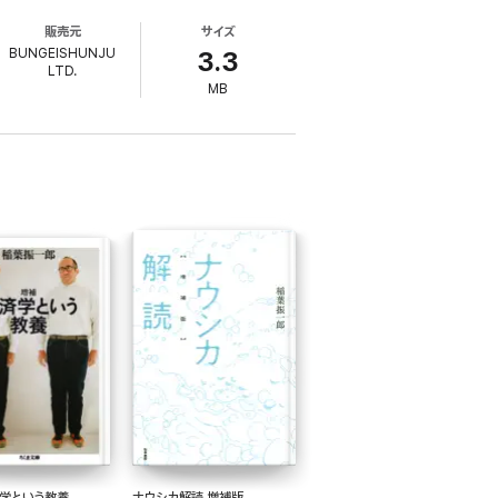
の格差)」に焦点を絞り、その歴史を紐解きます。
販売元
サイズ
クス経済学、近代経済学、不平等論議の新しいステージ「不
BUNGEISHUNJU
3.3
LTD.
MB
済学という教養
ナウシカ解読 増補版