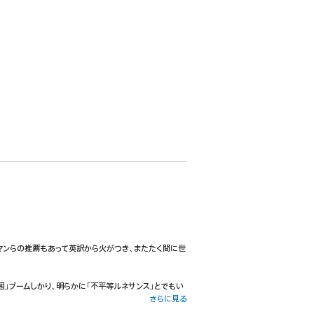
グマンらの推薦もあって英訳から火がつき、またたく間に世
困」ブームしかり、明らかに「不平等ルネサンス」とでもい
さらに見る