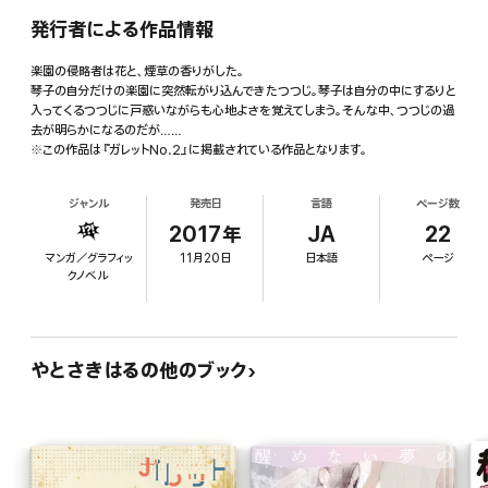
発行者による作品情報
楽園の侵略者は花と、煙草の香りがした。
琴子の自分だけの楽園に突然転がり込んできたつつじ。琴子は自分の中にするりと
入ってくるつつじに戸惑いながらも心地よさを覚えてしまう。そんな中、つつじの過
去が明らかになるのだが……
※この作品は『ガレットNo.2』に掲載されている作品となります。
ジャンル
発売日
言語
ページ数
2017年
JA
22
マンガ／グラフィッ
11月20日
日本語
ページ
クノベル
やとさきはるの他のブック