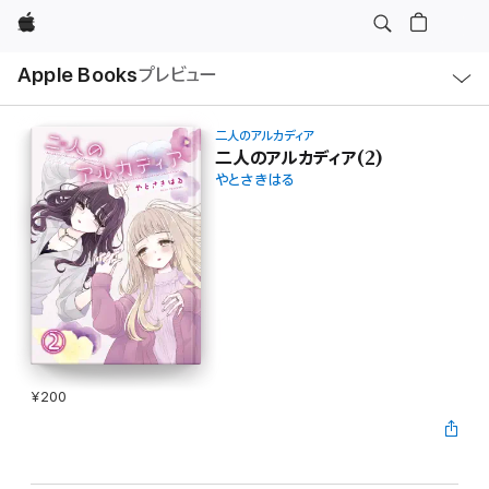
Apple
ロ
Apple Books
プレビュー
ー
カ
ル
ナ
ビ
二人のアルカディア
ゲ
二人のアルカディア(2)
ー
やとさきはる
シ
ョ
ン
の
メ
ニ
ュ
ー
を
開
く
¥200