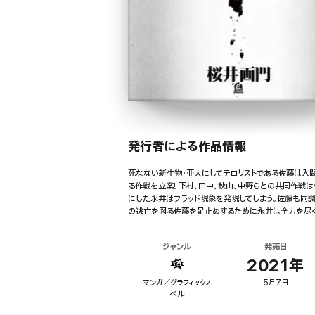
発行者による作品情報
死なない新生物・亜人にしてテロリストである佐藤は入
る作戦を立案! 下村、田中、秋山、中野らとの共同作戦
にした永井はフラッド現象を発現してしまう。佐藤も同
の逃亡を図る佐藤を足止めするために永井は全力を尽くす
ジャンル
発売日
2021年
マンガ／グラフィックノ
5月7日
ベル