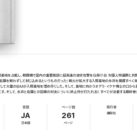
間基地を占拠し、戦闘機で国内の重要施設に超高速の波状攻撃を仕掛ける! 対亜人特選群と共
は佐藤を戦わずして封じ込めるというものだった! 戦火が拡大する入間基地の永井を援護すべく
調して大量のIBMが入間基地を埋め尽くした。そして、基地に向かうオグラ・イクヤ博士の口か
。そして、永井と佐藤との因縁の対決についに終止符が打たれる!! すべてが決着する最終巻!
言語
ページ数
発行者
講談社
JA
261
日本語
ページ