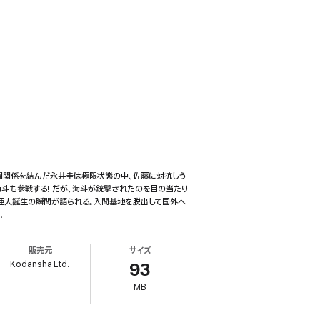
闘関係を結んだ永井圭は極限状態の中、佐藤に対抗しう
海斗も参戦する! だが、海斗が銃撃されたのを目の当たり
ら亜人誕生の瞬間が語られる。入間基地を脱出して国外へ
!
販売元
サイズ
Kodansha Ltd.
93
MB