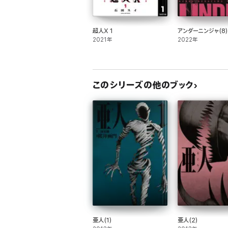
超人X 1
アンダーニンジャ(8
2021年
2022年
このシリーズの他のブック
亜人(1)
亜人(2)