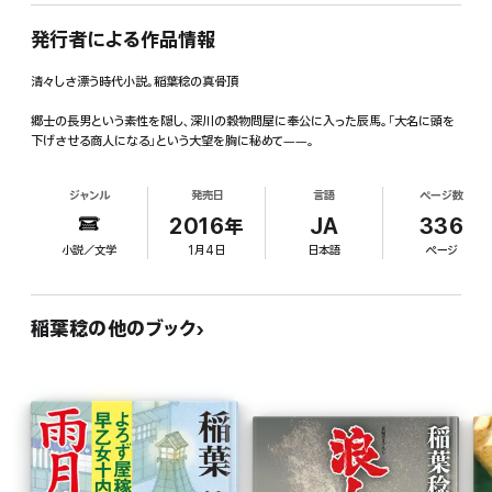
発行者による作品情報
清々しさ漂う時代小説。稲葉稔の真骨頂
郷士の長男という素性を隠し、深川の穀物問屋に奉公に入った辰馬。「大名に頭を
下げさせる商人になる」という大望を胸に秘めて――。
ジャンル
発売日
言語
ページ数
2016年
JA
336
小説／文学
1月4日
日本語
ページ
稲葉稔の他のブック