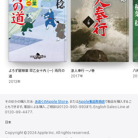
よろず屋稼業 早乙女十内 (一) 雨月の
浪人奉行 一ノ巻
八
道
2017年
20
2013年
そのほかの購入方法：
お近くのApple Store
、または
Apple製品取扱店
で製品を購入するこ
ともできます。電話による購入、ご相談は0120-993-993まで。English Sales Line at
0120-99-4477.
日本
Copyright © 2024 Apple Inc. All rights reserved.