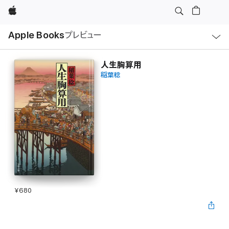
Apple
ロ
Apple Books
プレビュー
ー
カ
ル
ナ
ビ
人生胸算用
ゲ
稲葉稔
ー
シ
ョ
ン
の
メ
ニ
ュ
ー
を
開
く
¥680