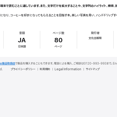
端末で読むことに適しています。また、文字だけを拡大することや、文字列のハイライト、検索、
うになり、コーヒーを好きになってもらえることを目指す本。美しい写真を用い、ハンドドリップ
言語
ページ数
発行者
文化出版局
JA
80
日本語
ページ
le製品取扱店
で製品を購入することもできます。電話による購入、ご相談は0120-993-993まで。English S
d.
プライバシーポリシー
利用規約
Legal Information
サイトマップ