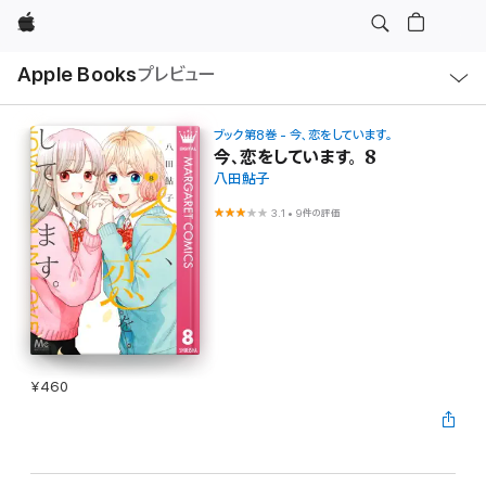
Apple
ロ
Apple Books
プレビュー
ー
カ
ル
ナ
ビ
ブック第8巻 - 今、恋をしています。
ゲ
今、恋をしています。 8
ー
八田鮎子
シ
ョ
ン
3.1
•
9件の評価
の
メ
ニ
ュ
ー
を
開
く
¥460