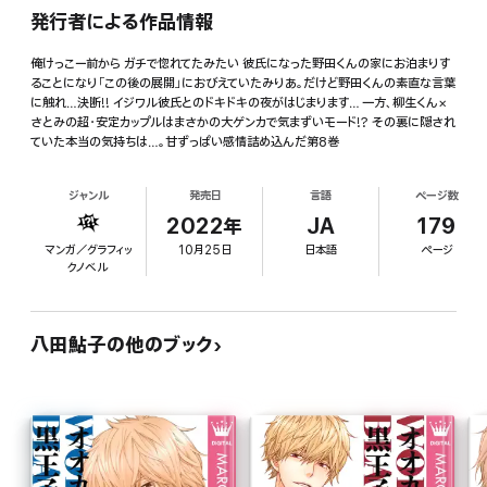
発行者による作品情報
俺けっこー前から ガチで惚れてたみたい 彼氏になった野田くんの家にお泊まりす
ることになり「この後の展開」におびえていたみりあ。だけど野田くんの素直な言葉
に触れ…決断!! イジワル彼氏とのドキドキの夜がはじまります… 一方、柳生くん×
さとみの超・安定カップルはまさかの大ゲンカで気まずいモード!? その裏に隠され
ていた本当の気持ちは…。甘ずっぱい感情詰め込んだ第8巻
ジャンル
発売日
言語
ページ数
2022年
JA
179
マンガ／グラフィッ
10月25日
日本語
ページ
クノベル
八田鮎子の他のブック