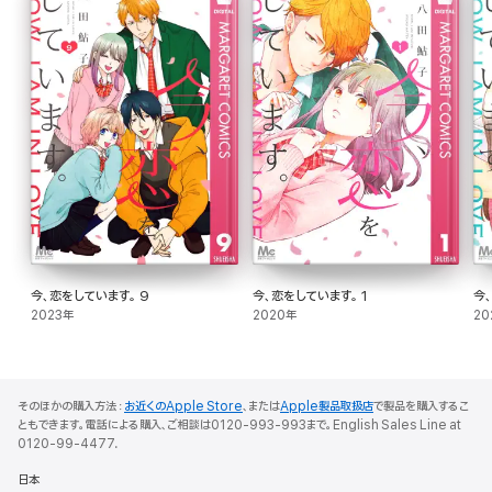
今、恋をしています。 9
今、恋をしています。 1
今
2023年
2020年
20
そのほかの購入方法：
お近くのApple Store
、または
Apple製品取扱店
で製品を購入するこ
ともできます。電話による購入、ご相談は0120-993-993まで。English Sales Line at
0120-99-4477.
日本