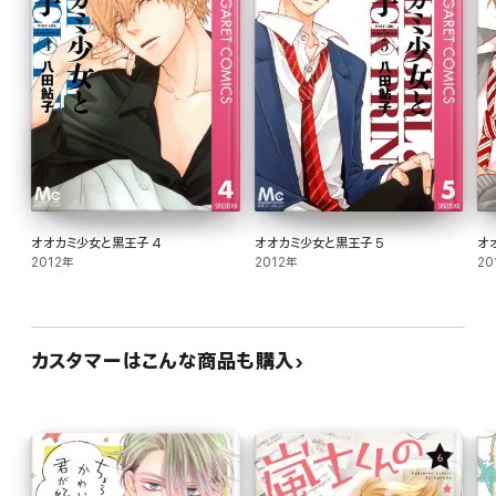
オオカミ少女と黒王子 4
オオカミ少女と黒王子 5
オ
2012年
2012年
20
カスタマーはこんな商品も購入