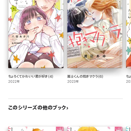
ちょろくてかわいい君が好き(4)
嵐士くんの抱きマクラ(6)
ち
2022年
2023年
20
このシリーズの他のブック