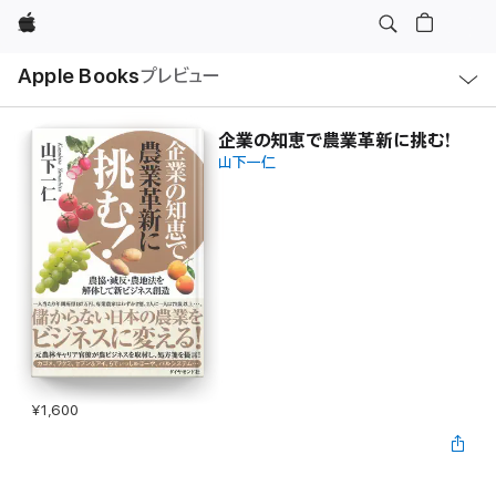
Apple
ロ
Apple Books
プレビュー
ー
カ
ル
ナ
ビ
企業の知恵で農業革新に挑む!
ゲ
山下一仁
ー
シ
ョ
ン
の
メ
ニ
ュ
ー
を
開
く
¥1,600