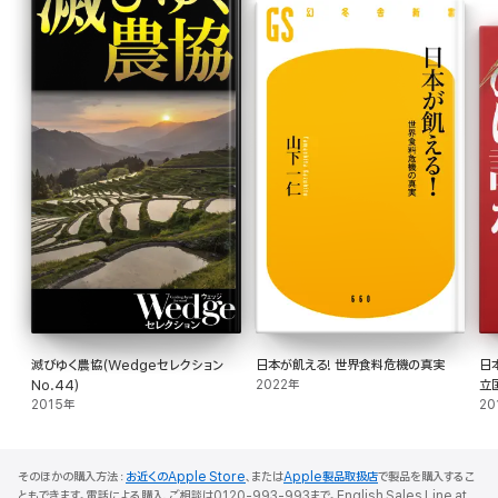
滅びゆく農協(Wedgeセレクション
日本が飢える! 世界食料危機の真実
日
No.44)
2022年
立
2015年
20
そのほかの購入方法：
お近くのApple Store
、または
Apple製品取扱店
で製品を購入するこ
ともできます。電話による購入、ご相談は0120-993-993まで。English Sales Line at