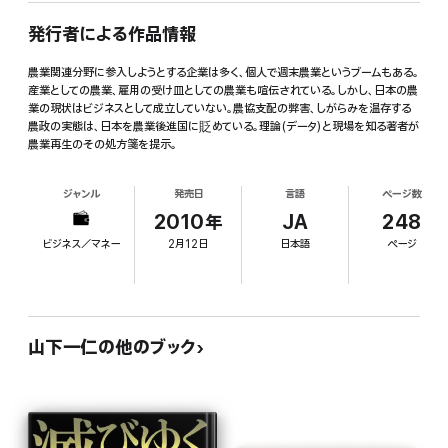
発行者による作品情報
農業関連分野に参入しようとする企業は多く、個人で週末農業というブームもある。
産業としての農業、雇用の受け皿としての農業も喧伝されている。しかし、日本の農
業の現状はビジネスとして成立していない。農協支配の弊害、しがらみを温存する
農政の実態は、日本を農業後進国に貶めている。理論(データ)と現場を知る著者が
農業再生のその処方箋を提示。
ジャンル
発売日
言語
ページ数
2010年
JA
248
ビジネス／マネー
2月12日
日本語
ページ
山下一仁の他のブック