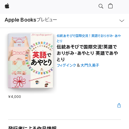
Apple
ロ
Apple Books
プレビュー
ー
カ
ル
ナ
ビ
伝統あそびで国際交流！英語でおりがみ・あや
ゲ
とり
ー
伝統あそびで国際交流!英語で
シ
ョ
おりがみ・あやとり 英語であや
ン
とり
の
メ
フィグインク
&
大門久美子
ニ
ュ
ー
を
開
く
¥4,000
発行者による作品情報