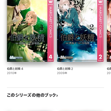
伯爵と妖精 4
伯爵と妖精 2
伯
2010年
2009年
20
このシリーズの他のブック