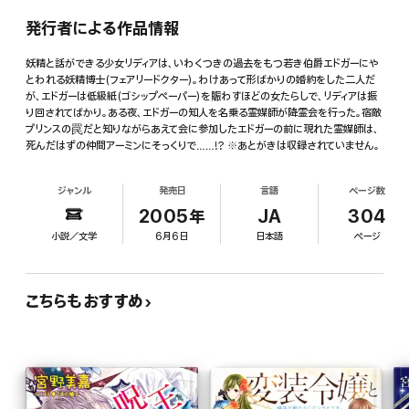
発行者による作品情報
妖精と話ができる少女リディアは、いわくつきの過去をもつ若き伯爵エドガーにや
とわれる妖精博士(フェアリードクター)。わけあって形ばかりの婚約をした二人だ
が、エドガーは低級紙(ゴシップペーパー)を賑わすほどの女たらしで、リディアは振
り回されてばかり。ある夜、エドガーの知人を名乗る霊媒師が降霊会を行った。宿敵
プリンスの罠だと知りながらあえて会に参加したエドガーの前に現れた霊媒師は、
死んだはずの仲間アーミンにそっくりで……!? ※あとがきは収録されていません。
ジャンル
発売日
言語
ページ数
2005年
JA
304
小説／文学
6月6日
日本語
ページ
こちらもおすすめ