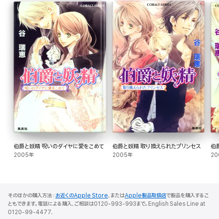
伯爵と妖精 呪いのダイヤに愛をこめて
伯爵と妖精 取り換えられたプリンセス
伯
2005年
2005年
20
そのほかの購入方法：
お近くのApple Store
、または
Apple製品取扱店
で製品を購入するこ
ともできます。電話による購入、ご相談は0120-993-993まで。English Sales Line at
0120-99-4477.