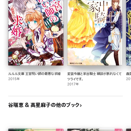
ルルル文庫 王宮呪い師の最悪な求婚
変装令嬢と家出騎士 縁談が断れなくて
蟲
2015年
ツライです。
20
2017年
谷瑞恵 & 高星麻子の他のブック