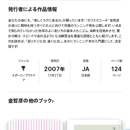
発行者による作品情報
あなたの体にも、「楽しくラクに走る力」が眠っています! “カリスマコーチ”金哲彦
が走りに興味を持つすべての人に向けて究極のランニング術を公開します! いまま
で知られていなかった効率のよい走り方の基本メカニズム、体幹を目覚めさせ、驚
きの軽さ・スピードで走れるようになる練習法を豊富な図版とともに紹介します。こ
れを読めば、「走りたくなる! 速くなる!」。まさにランニング本の入門書にして、決定
版です!
ジャンル
発売日
言語
ページ数
2007年
JA
124
スポーツ／アウトド
11月27日
日本語
ページ
ア
金哲彦の他のブック