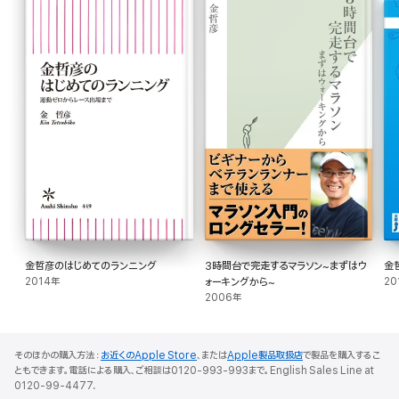
金哲彦のはじめてのランニング
3時間台で完走するマラソン~まずはウ
金
2014年
ォーキングから~
20
2006年
そのほかの購入方法：
お近くのApple Store
、または
Apple製品取扱店
で製品を購入するこ
ともできます。電話による購入、ご相談は0120-993-993まで。English Sales Line at
0120-99-4477.