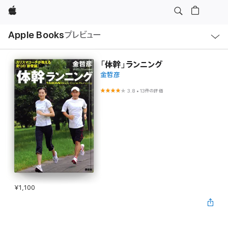
Apple
ロ
Apple Books
プレビュー
ー
カ
ル
ナ
ビ
「体幹」ランニング
ゲ
金哲彦
ー
シ
ョ
3.8
•
13件の評価
ン
の
メ
ニ
ュ
ー
を
開
く
¥1,100