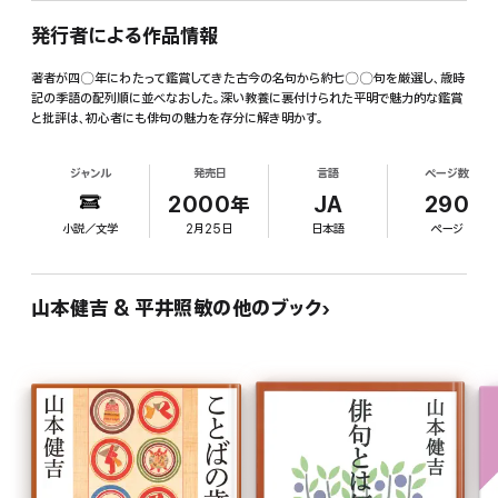
発行者による作品情報
著者が四〇年にわたって鑑賞してきた古今の名句から約七〇〇句を厳選し、歳時
記の季語の配列順に並べなおした。深い教養に裏付けられた平明で魅力的な鑑賞
と批評は、初心者にも俳句の魅力を存分に解き明かす。
ジャンル
発売日
言語
ページ数
2000年
JA
290
小説／文学
2月25日
日本語
ページ
山本健吉 & 平井照敏の他のブック