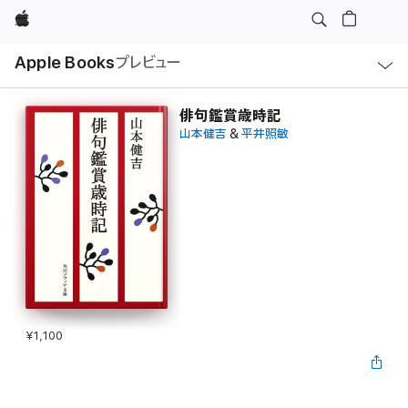
Apple
ロ
Apple Books
プレビュー
ー
カ
ル
ナ
ビ
俳句鑑賞歳時記
ゲ
山本健吉
&
平井照敏
ー
シ
ョ
ン
の
メ
ニ
ュ
ー
を
開
く
¥1,100