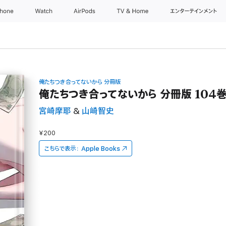
Phone
Watch
AirPods
TV & Home
エンターテインメント
俺たちつき合ってないから 分冊版
俺たちつき合ってないから 分冊版 104
宮崎摩耶
&
山崎智史
¥200
こちらで表示：
Apple Books