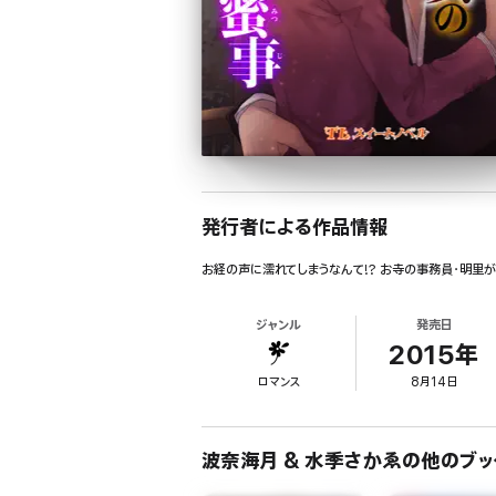
発行者による作品情報
お経の声に濡れてしまうなんて!? お寺の事務員・明里
ジャンル
発売日
2015年
ロマンス
8月14日
波奈海月 & 水季さかゑの他のブッ