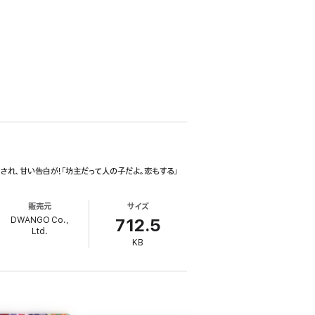
れ、甘い告白が!「坊主だって人の子だよ。恋もする」
販売元
サイズ
DWANGO Co.,
712.5
Ltd.
KB