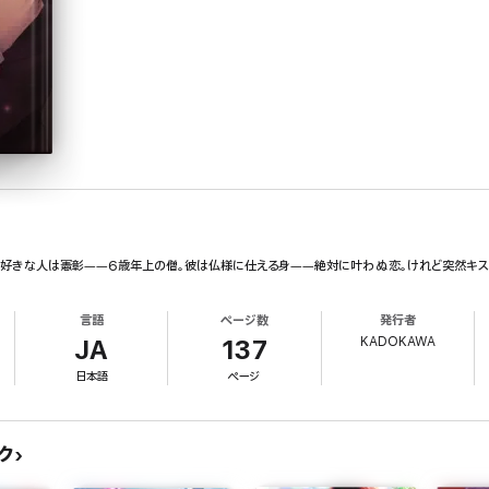
が好きな人は憲彰――6歳年上の僧。彼は仏様に仕える身――絶対に叶わぬ恋。けれど突然キスさ
言語
ページ数
発行者
KADOKAWA
JA
137
日本語
ページ
ク