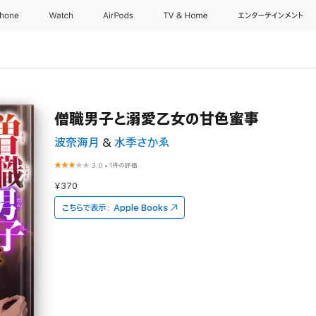
Phone
Watch
AirPods
TV & Home
エンターテインメント
僧職男子と溺愛乙女の甘色蜜事
波奈海月
&
水季さかゑ
3.0
•
1件の評価
¥370
こちらで表示：
Apple Books