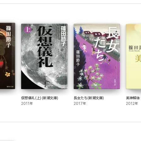
仮想儀礼(上)(新潮文庫)
長女たち(新潮文庫)
美神解体
2011年
2017年
2012年