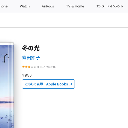
Phone
Watch
AirPods
TV & Home
エンターテインメント
冬の光
篠田節子
3.0
•
1件の評価
¥950
こちらで表示：
Apple Books