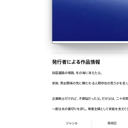
発行者による作品情報
四国遍路の帰路、冬の海に消えた父。
家族、男女関係の先に横たわる人間存在の危うさを炙り
企業戦士だけれど、子煩悩だった父。だが父は、二十年
一度は夫の裏切りを許し、専業主婦として家庭を支えて
ジャンル
発売日
それなりに安定した幸せな家庭を作ってくれた父が、四