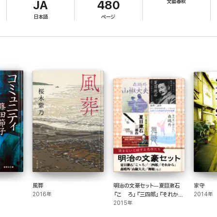
文藝春秋
JA
480
日本語
ページ
うと決めた。
な人間心理。
、男と女の根源的関係に思いを馳せることになるに違いない。
風葬
明治の文豪セット―夏目漱石
家守
2016年
『こゝろ』『三四郎』『それか
2014年
ら』森鴎外『山椒大夫』『舞姫』
2015年
など