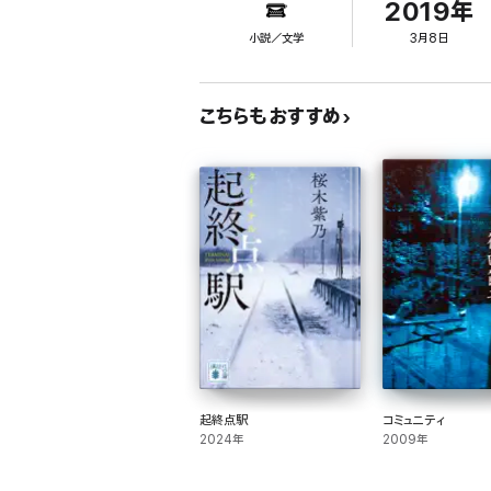
2019年
家庭の外にもう一つの世界を持っていたその心中とは?
小説／文学
3月8日
次女の碧は職場に休暇願いを出し、父の最後の旅を辿ろ
こちらもおすすめ
日本の標準的で幸せな一人の企業戦士の、切なく普遍的
四国遍路のリアルな光景を辿るうち、読者も自身の人生
変容し続ける作家・篠田節子の到達点。
解説・八重樫克彦
起終点駅
コミュニティ
2024年
2009年