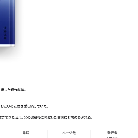
出した傑作長編。
間ひとりの女性を愛し続けていた。
生きてきた母は、父の退職後に発覚した事実に打ちのめされる。
言語
ページ数
発行者
国の遍路を終えた時、冬の海に飛び込んだのは何故なのか。