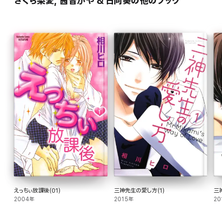
さくら梨愛, 茜音かや & 日向葵の他のブック
えっちぃ放課後(01)
三神先生の愛し方(1)
三
2004年
2015年
20