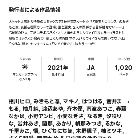
発行者による作品情報
大ヒット大感謝&待望のコミックス第1巻発売スタート☆ ?『稲妻とロマンス』のみき
もと凜、表紙&巻頭カラーで登場! 菫と麗央、2人の関係から目が離せないーー!!
『進撃の巨人』完結コラボふろく・マキノ描きおろしリヴァイ兵長カラーイラストも!
最新コミックスが発売の『嵐士くんの抱きマクラ』『カワイイなんて聞いてない!!』
『メガネ、時々、ヤンキーくん』『なでて奏でて』はカラーつき!
ジャンル
発売日
言語
ページ数
2021年
JA
1,020
マンガ／グラフィッ
6月11日
日本語
ページ
クノベル
相川ヒロ, みきもと凜, マキノ, はつはる, 蒼井ま
もる, 柚月純, 渡辺あゆ, 斉木優, 南波あつこ, 春藤
なかば, 小野アンビ, 小麦なぎさ, なるき, 汐咲り
な, 岩井あき, 蘭那, あかり, 帆那みつき, るかな,
千里みこ, 悟, ひぐちにちほ, 木野楓子, 柿ミツキ,