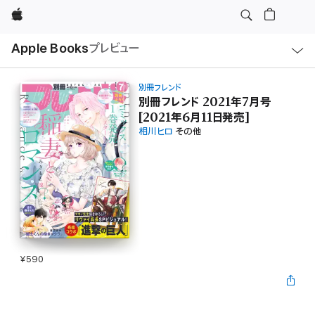
Apple
ロ
Apple Books
プレビュー
ー
カ
ル
ナ
ビ
別冊フレンド
ゲ
別冊フレンド 2021年7月号
ー
[2021年6月11日発売]
シ
ョ
相川ヒロ
その他
ン
の
メ
ニ
ュ
ー
を
開
く
¥590