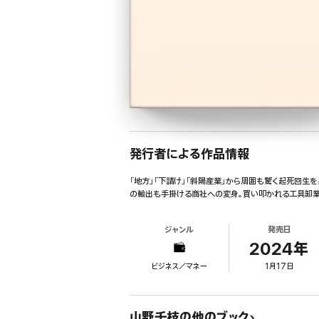
発行者による作品情報
「地方」「下請け」「斜陽産業」から周囲も驚く起死回
の輸出も手掛ける商社への変身。買い叩かれる工具卸業
ジャンル
発売日
2024年
ビジネス／マネー
1月17日
山野千枝の他のブック