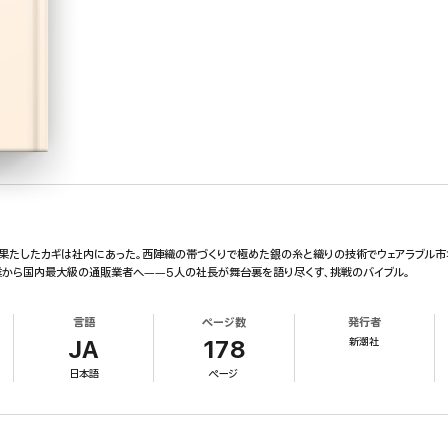
生を果たしたカギは社内にあった。西陣織の帯づくりで極めた銀の糸と織りの技術でウェアラブル
から国内最大級の通販業者へ――5人の社長が舞台裏を語り尽くす、挑戦のバイブル。
言語
ページ数
発行者
新潮社
JA
178
日本語
ページ