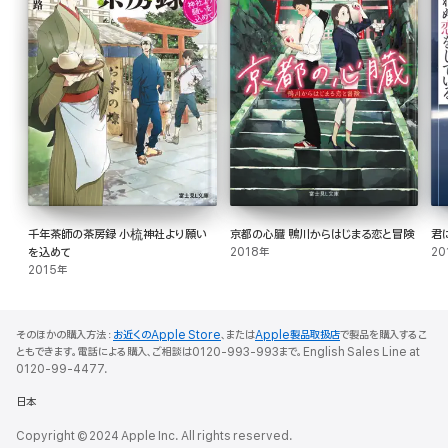
千年茶師の茶房録 小梳神社より願い
京都の心臓 鴨川からはじまる恋と冒険
君
を込めて
2018年
20
2015年
そのほかの購入方法：
お近くのApple Store
、または
Apple製品取扱店
で製品を購入するこ
ともできます。電話による購入、ご相談は0120-993-993まで。English Sales Line at
0120-99-4477.
日本
Copyright © 2024 Apple Inc. All rights reserved.