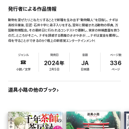
発行者による作品情報
動物を混ぜたりこねたりすることで新種を生み出す“動物職人”を目指し、ナギは
高校卒業後、巨匠・石井十字に弟子入りをする。翌年に開催される動物の祭典、万
国動物博覧会。その最終日に行われるコンテストで優勝し、実家の林檎農園を救う
のだ。ところがそこへ、ナギを誘惑する悪魔のささやきが…。ナギは賞金を獲得し、
母を守ることができるのか?極上の新感覚エンターテインメント!
ジャンル
発売日
言語
ページ数
2024年
JA
336
小説／文学
2月5日
日本語
ページ
道具小路の他のブック