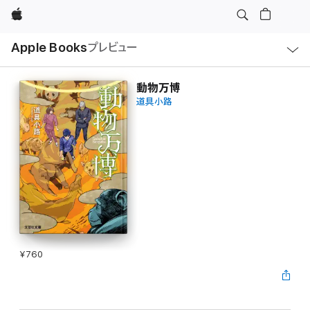
Apple
ロ
Apple Books
プレビュー
ー
カ
ル
ナ
ビ
動物万博
ゲ
道具小路
ー
シ
ョ
ン
の
メ
ニ
ュ
ー
を
開
く
¥760